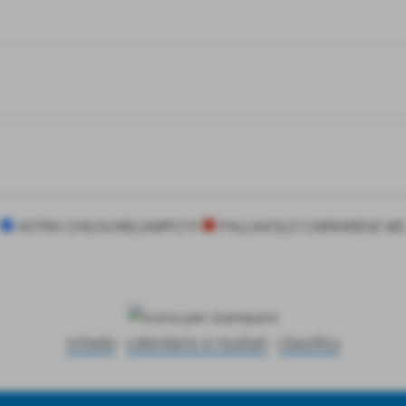
ASTRA CHIUSURELAMPO FI
PALLAVOLO CARRARESE MS
scheda
-
calendario e risultati
-
classifica