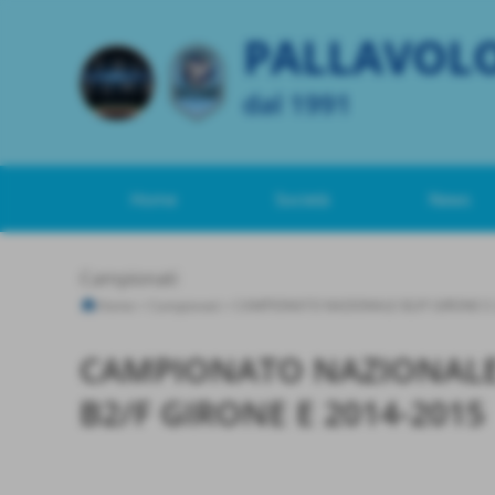
PALLAVOL
dal 1991
Home
Società
News
Campionati
Home
>
Campionati
>
CAMPIONATO NAZIONALE B2/F GIRONE E 
CAMPIONATO NAZIONALE 
B2/F GIRONE E 2014-2015