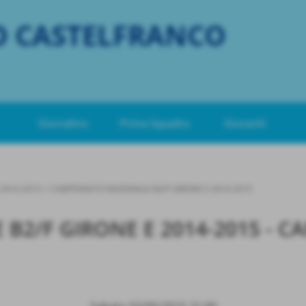
O CASTELFRANCO
Giornalino
Prima Squadra
Giovanili
2014-2015
>
CAMPIONATO NAZIONALE B2/F GIRONE E 2014-2015
B2/F GIRONE E 2014-2015 - 