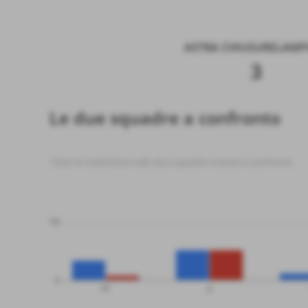
ASTRA CHIUSURELAMPO
3
Le due squadre a confronto
Tutte le statistiche sulle due squadre messe a confronto
50
0
PT
G