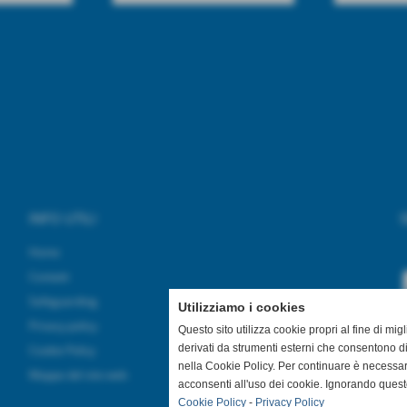
INFO UTILI
S
Home
Contatti
Safeguarding
Utilizziamo i cookies
Privacy policy
Questo sito utilizza cookie propri al fine di mi
derivati da strumenti esterni che consentono di
Cookie Policy
nella Cookie Policy. Per continuare è necessa
Mappa del sito web
acconsenti all'uso dei cookie. Ignorando quest
Cookie Policy
-
Privacy Policy