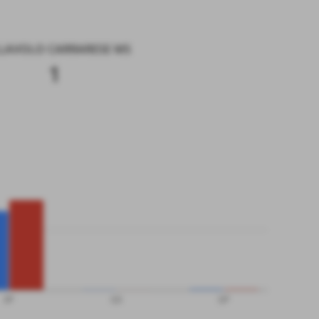
LAVOLO CARRARESE MS
1
SP
QS
QP