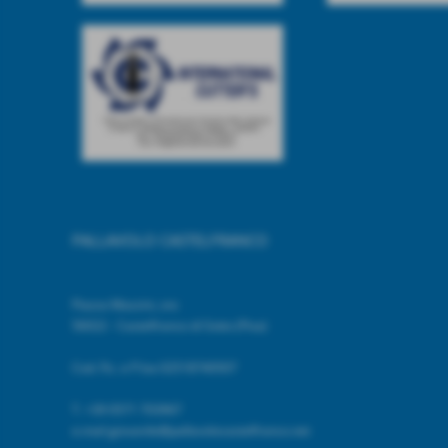
PALLAVOLO CASTELFRANCO
Piazza Mazzini, snc
56022 - Castelfranco di Sotto (Pisa)
Cod. Fic. e P.Iva 02518740507
T.
+39 0571 703967
e.mail giovanile@pallavolocastelfranco.net