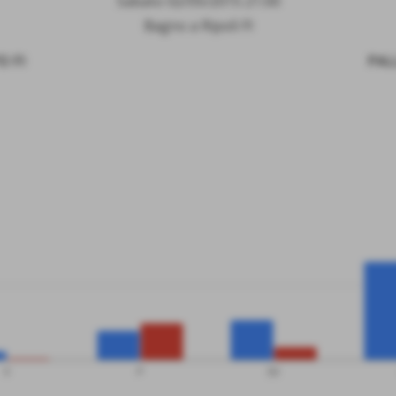
Sabato 02/05/2015 21:00
Bagno a Ripoli FI
 FI
PAL
V
P
SV