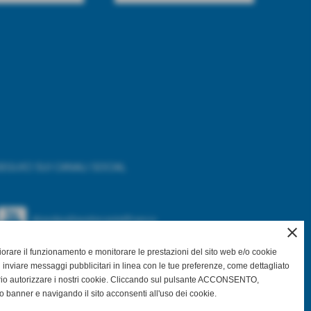
EGUICI SUI CANALI SOCIAL
@asdpallavolocastelfranco
close
gliorare il funzionamento e monitorare le prestazioni del sito web e/o cookie
@asdpallavolocastelfranco
 inviare messaggi pubblicitari in linea con le tue preferenze, come dettagliato
rio autorizzare i nostri cookie. Cliccando sul pulsante ACCONSENTO,
Community Asd Pallavolo Castelfranco
o banner e navigando il sito acconsenti all'uso dei cookie.