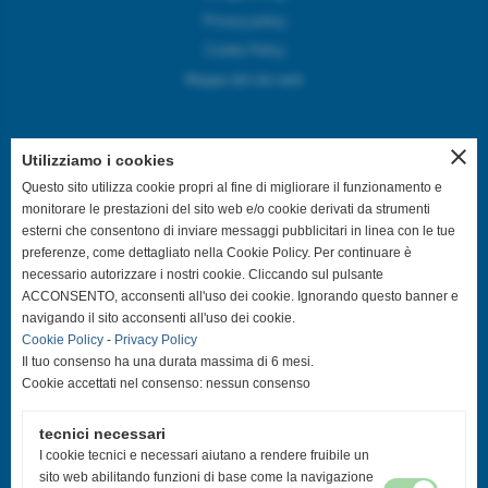
Privacy policy
Cookie Policy
Mappa del sito web
close
Utilizziamo i cookies
SEGUICI SUI CANALI SOCIAL
Questo sito utilizza cookie propri al fine di migliorare il funzionamento e
monitorare le prestazioni del sito web e/o cookie derivati da strumenti
esterni che consentono di inviare messaggi pubblicitari in linea con le tue
@asdpallavolocastelfranco
preferenze, come dettagliato nella Cookie Policy. Per continuare è
necessario autorizzare i nostri cookie. Cliccando sul pulsante
@asdpallavolocastelfranco
ACCONSENTO, acconsenti all'uso dei cookie. Ignorando questo banner e
navigando il sito acconsenti all'uso dei cookie.
Cookie Policy
-
Privacy Policy
Community Asd Pallavolo Castelfranco
Il tuo consenso ha una durata massima di 6 mesi.
Cookie accettati nel consenso: nessun consenso
@pallavolo.castelfranco
tecnici necessari
@giovanile_castelfranco
I cookie tecnici e necessari aiutano a rendere fruibile un
sito web abilitando funzioni di base come la navigazione