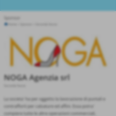
Sponsor
Home
>
Sponsor
>
Seconda fascia
NOGA Agenzia srl
Seconda fascia
La societa' ha per oggetto la lavorazione di puntali e
contrafforti per calzature ed affini. Essa potra'
compiere tutte le altre operazioni commerciali,