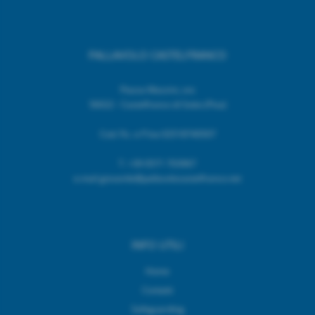
PALLAVOLO CASTELFRANCO
Piazza Mazzini, snc
56022 - Castelfranco di Sotto (Pisa)
Cod. Fic. e P.Iva 02518740507
T.
+39 0571 703967
e.mail giovanile@pallavolocastelfranco.net
INFO UTILI
Home
Contatti
Safeguarding