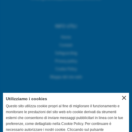
INFO UTILI
Home
Contatti
Safeguarding
Privacy policy
Cookie Policy
Mappa del sito web
close
Utilizziamo i cookies
SEGUICI SUI CANALI SOCIAL
Questo sito utilizza cookie propri al fine di migliorare il funzionamento e
monitorare le prestazioni del sito web e/o cookie derivati da strumenti
esterni che consentono di inviare messaggi pubblicitari in linea con le tue
@asdpallavolocastelfranco
preferenze, come dettagliato nella Cookie Policy. Per continuare è
necessario autorizzare i nostri cookie. Cliccando sul pulsante