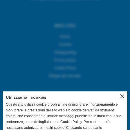
INFO UTILI
Home
Contatti
Safeguarding
Privacy policy
Cookie Policy
Mappa del sito web
close
Utilizziamo i cookies
SEGUICI SUI CANALI SOCIAL
Questo sito utilizza cookie propri al fine di migliorare il funzionamento e
monitorare le prestazioni del sito web e/o cookie derivati da strumenti
esterni che consentono di inviare messaggi pubblicitari in linea con le tue
@asdpallavolocastelfranco
preferenze, come dettagliato nella Cookie Policy. Per continuare è
necessario autorizzare i nostri cookie. Cliccando sul pulsante