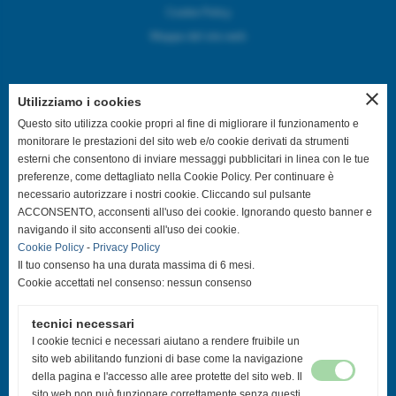
Cookie Policy
Mappa del sito web
close
Utilizziamo i cookies
SEGUICI SUI CANALI SOCIAL
Questo sito utilizza cookie propri al fine di migliorare il funzionamento e
monitorare le prestazioni del sito web e/o cookie derivati da strumenti
esterni che consentono di inviare messaggi pubblicitari in linea con le tue
@asdpallavolocastelfranco
preferenze, come dettagliato nella Cookie Policy. Per continuare è
necessario autorizzare i nostri cookie. Cliccando sul pulsante
@asdpallavolocastelfranco
ACCONSENTO, acconsenti all'uso dei cookie. Ignorando questo banner e
navigando il sito acconsenti all'uso dei cookie.
Cookie Policy
-
Privacy Policy
Community Asd Pallavolo Castelfranco
Il tuo consenso ha una durata massima di 6 mesi.
Cookie accettati nel consenso: nessun consenso
@pallavolo.castelfranco
tecnici necessari
@giovanile_castelfranco
I cookie tecnici e necessari aiutano a rendere fruibile un
sito web abilitando funzioni di base come la navigazione
della pagina e l'accesso alle aree protette del sito web. Il
sito web non può funzionare correttamente senza questi