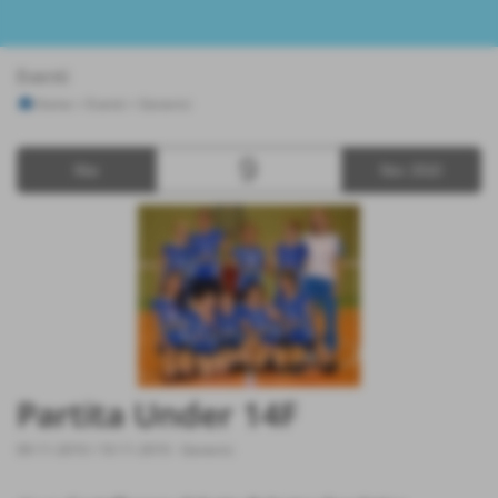
Eventi
Home
>
Eventi
>
Generici
9
Mar
Nov 2010
Partita Under 14F
09-11-2010 / 10-11-2010
-
Generici