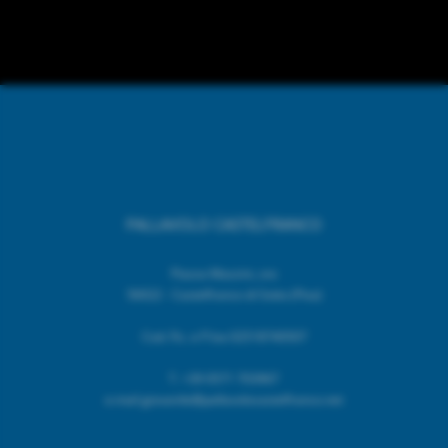
PALLAVOLO CASTELFRANCO
Piazza Mazzini, snc
56022 - Castelfranco di Sotto (Pisa)
Cod. Fic. e P.Iva 02518740507
T.
+39 0571 703967
e.mail giovanile@pallavolocastelfranco.net