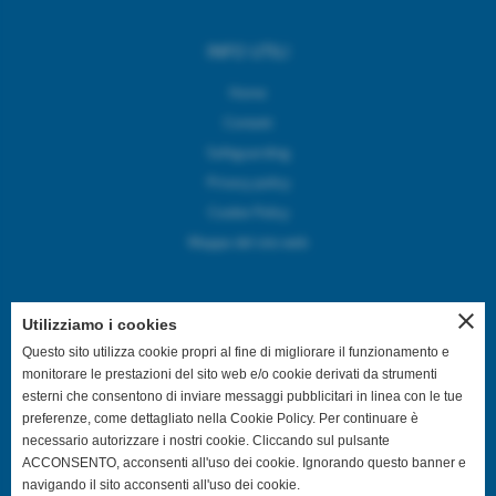
INFO UTILI
Home
Contatti
Safeguarding
Privacy policy
Cookie Policy
Mappa del sito web
close
Utilizziamo i cookies
SEGUICI SUI CANALI SOCIAL
Questo sito utilizza cookie propri al fine di migliorare il funzionamento e
monitorare le prestazioni del sito web e/o cookie derivati da strumenti
esterni che consentono di inviare messaggi pubblicitari in linea con le tue
@asdpallavolocastelfranco
preferenze, come dettagliato nella Cookie Policy. Per continuare è
necessario autorizzare i nostri cookie. Cliccando sul pulsante
@asdpallavolocastelfranco
ACCONSENTO, acconsenti all'uso dei cookie. Ignorando questo banner e
navigando il sito acconsenti all'uso dei cookie.