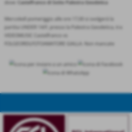
dove:
Castelfranco di Sotto Palestra Geodetica
Mercoledì pomeriggio alle ore 17,00 si svolgerà la
partita UNDER 14/F, presso la Palestra Geodetica, tra
VIDEOMUSIC Castelfranco vs
FOLGEOREILFOTOAMATORE GIALLA. Non mancate