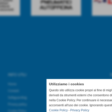
INFO UTILI
S
Home
Utilizziamo i cookies
Questo sito utilizza cookie propri al fine di mi
Contatti
derivati da strumenti esterni che consentono di
Safeguarding
nella Cookie Policy. Per continuare è necessa
Privacy policy
acconsenti all'uso dei cookie. Ignorando quest
Cookie Policy
-
Privacy Policy
Cookie Policy