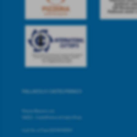
PALLAVOLO CASTELFRANCO
Piazza Mazzini, snc
56022 - Castelfranco di Sotto (Pisa)
Cod. Fic. e P.Iva 02518740507