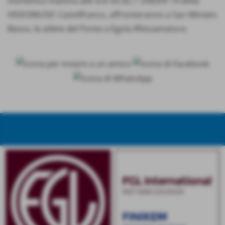
Domenica mattina alle ore 09,30, l´ UNDER 14 della
VIDEOMUSIC Castelfranco, affronteranno a San Miniato
Basso, le atlete del Ponte a Egola Ilfotoamatore.