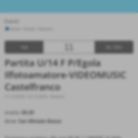
Eventi
Home
>
Eventi
>
Generici
11
Sab
Dic 2010
Partita U/14 F P/Egola
Ilfotoamatore-VIDEOMUSIC
Castelfranco
11-12-2010 / 12-12-2010
-
Generici
orario:
09,30
dove:
San Miniato Basso