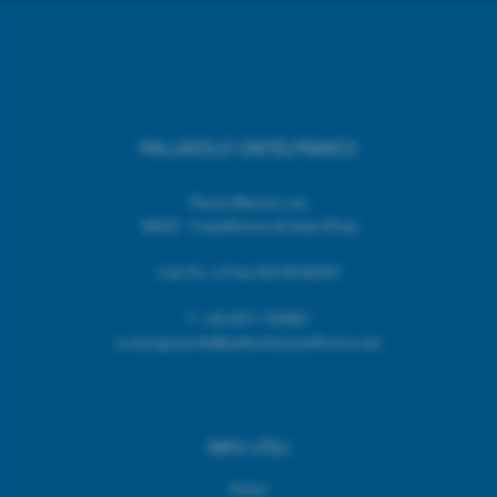
PALLAVOLO CASTELFRANCO
Piazza Mazzini, snc
56022 - Castelfranco di Sotto (Pisa)
Cod. Fic. e P.Iva 02518740507
T.
+39 0571 703967
e.mail giovanile@pallavolocastelfranco.net
INFO UTILI
Home