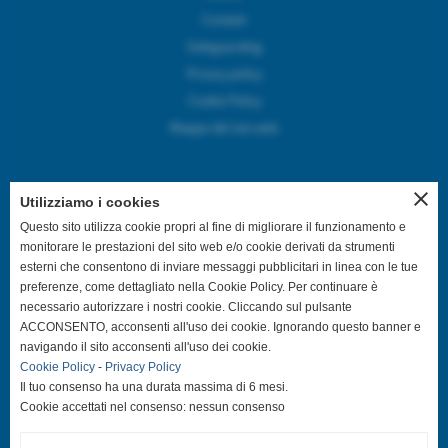
Contatti
Safeguarding
Privacy policy
Cookie Policy
Mappa del sito web
close
Utilizziamo i cookies
SEGUICI SUI CANALI SOCIAL
Questo sito utilizza cookie propri al fine di migliorare il funzionamento e
monitorare le prestazioni del sito web e/o cookie derivati da strumenti
esterni che consentono di inviare messaggi pubblicitari in linea con le tue
@asdpallavolocastelfranco
preferenze, come dettagliato nella Cookie Policy. Per continuare è
necessario autorizzare i nostri cookie. Cliccando sul pulsante
@asdpallavolocastelfranco
ACCONSENTO, acconsenti all'uso dei cookie. Ignorando questo banner e
navigando il sito acconsenti all'uso dei cookie.
Cookie Policy
-
Privacy Policy
Community Asd Pallavolo Castelfranco
Il tuo consenso ha una durata massima di 6 mesi.
Cookie accettati nel consenso: nessun consenso
@pallavolo.castelfranco