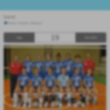
Eventi
Home
>
Eventi
>
Generici
19
Sab
Ott 2013