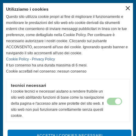
close
Utilizziamo i cookies
SEGUICI SUI CANALI SOCIAL
Questo sito utilizza cookie propri al fine di migliorare il funzionamento e
monitorare le prestazioni del sito web e/o cookie derivati da strumenti
esterni che consentono di inviare messaggi pubblicitari in linea con le tue
@asdpallavolocastelfranco
preferenze, come dettagliato nella Cookie Policy. Per continuare è
necessario autorizzare i nostri cookie. Cliccando sul pulsante
@asdpallavolocastelfranco
ACCONSENTO, acconsenti all'uso dei cookie. Ignorando questo banner e
navigando il sito acconsenti all'uso dei cookie.
Cookie Policy
-
Privacy Policy
Community Asd Pallavolo Castelfranco
Il tuo consenso ha una durata massima di 6 mesi.
Cookie accettati nel consenso: nessun consenso
@pallavolo.castelfranco
tecnici necessari
@giovanile_castelfranco
I cookie tecnici e necessari aiutano a rendere fruibile un
sito web abilitando funzioni di base come la navigazione
della pagina e l'accesso alle aree protette del sito web. Il
sito web non può funzionare correttamente senza questi
cookie.
ACCETTA I COOKIES NECESSARI