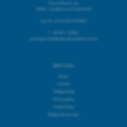
Piazza Mazzini, snc
56022 - Castelfranco di Sotto (Pisa)
Cod. Fic. e P.Iva 02518740507
T.
+39 0571 703967
e.mail giovanile@pallavolocastelfranco.net
INFO UTILI
Home
Contatti
Safeguarding
Privacy policy
Cookie Policy
Mappa del sito web