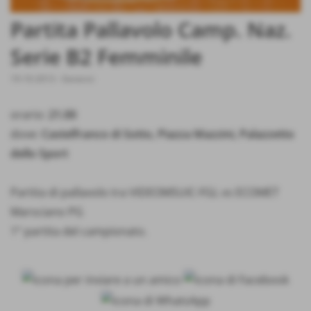
Partita Pallavolo Camp. Naz.
Serie B2 Femminile
19-10-2013
-
Generici
orario:
21.00
dove:
Castelfranco di Sotto, Piazza Mazzini, Palazzetto
dello Sport
Partita di pallavolo tra VIDEOMSUIC-FGL vs ECOMET
Marsciano PG
1° partita del campionato.