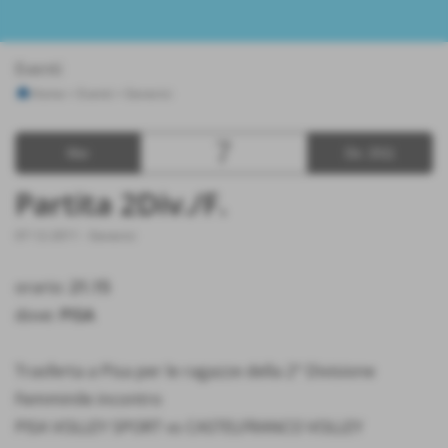
Eventi
Home
>
Eventi
>
Generici
7
Mer
Dic 2011
Partita 2Div./F.
07-12-2011
-
Generici
orario:
21.15
dove:
PISA
Trasferta a Pisa per le ragazze della 2° Divisione
Femminile incontro
PISA VOLLEY SPORT vs CASTELFRANCO VOLLEY