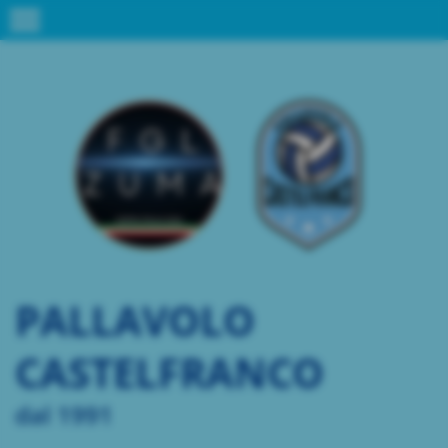
menu
PALLAVOLO
CASTELFRANCO
dal 1991