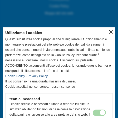
Cookie Policy
Mappa del sito web
close
Utilizziamo i cookies
SEGUICI SUI CANALI SOCIAL
Questo sito utilizza cookie propri al fine di migliorare il funzionamento e
monitorare le prestazioni del sito web e/o cookie derivati da strumenti
esterni che consentono di inviare messaggi pubblicitari in linea con le tue
@asdpallavolocastelfranco
preferenze, come dettagliato nella Cookie Policy. Per continuare è
necessario autorizzare i nostri cookie. Cliccando sul pulsante
@asdpallavolocastelfranco
ACCONSENTO, acconsenti all'uso dei cookie. Ignorando questo banner e
navigando il sito acconsenti all'uso dei cookie.
Cookie Policy
-
Privacy Policy
Community Asd Pallavolo Castelfranco
Il tuo consenso ha una durata massima di 6 mesi.
Cookie accettati nel consenso: nessun consenso
@pallavolo.castelfranco
tecnici necessari
@giovanile_castelfranco
I cookie tecnici e necessari aiutano a rendere fruibile un
sito web abilitando funzioni di base come la navigazione
della pagina e l'accesso alle aree protette del sito web. Il