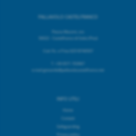
PALLAVOLO CASTELFRANCO
Piazza Mazzini, snc
56022 - Castelfranco di Sotto (Pisa)
Cod. Fic. e P.Iva 02518740507
T.
+39 0571 703967
e.mail giovanile@pallavolocastelfranco.net
INFO UTILI
Home
Contatti
Safeguarding
Privacy policy