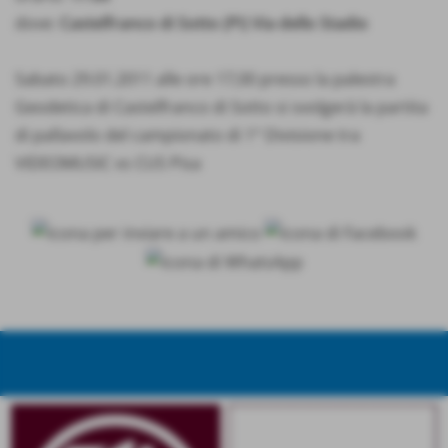
dove:
Castelfranco di Sotto (PI) Via dello Stadio
Sabato 29.01.2011 alle ore 17,00 presso la palestra
Geodetica di Castelfranco di Sotto si svolgerà la partita
di pallavolo del campionato di 1° Divisione tra
VIDEOMUSIC vs CUS Pisa