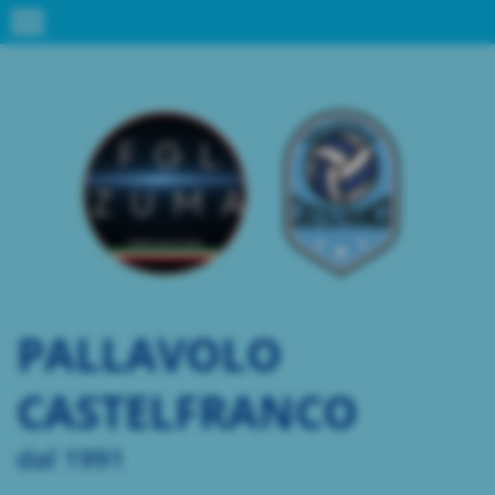
menu
PALLAVOLO
CASTELFRANCO
dal 1991