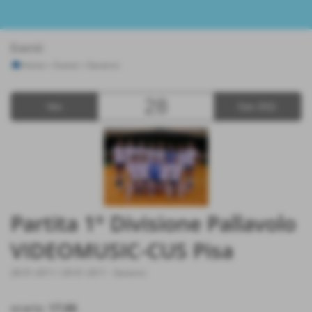
Eventi
Home
>
Eventi
>
Generici
28
Ven
Gen 2011
Partita 1° Divisione Pallavolo
VIDEOMUSIC-CUS Pisa
28-01-2011 / 29-01-2011
-
Generici
orario:
17.00