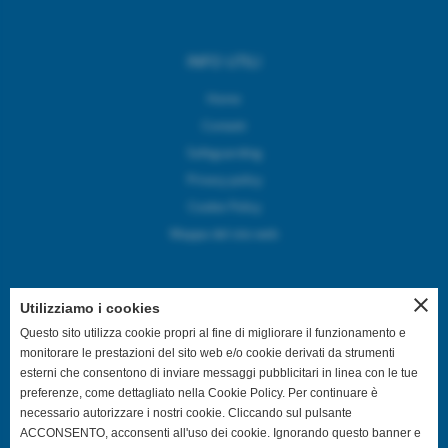
INFO UTILI
Home
Contatti
Safeguarding
Privacy policy
Cookie Policy
Mappa del sito web
close
Utilizziamo i cookies
SEGUICI SUI CANALI SOCIAL
Questo sito utilizza cookie propri al fine di migliorare il funzionamento e
monitorare le prestazioni del sito web e/o cookie derivati da strumenti
esterni che consentono di inviare messaggi pubblicitari in linea con le tue
@asdpallavolocastelfranco
preferenze, come dettagliato nella Cookie Policy. Per continuare è
necessario autorizzare i nostri cookie. Cliccando sul pulsante
@asdpallavolocastelfranco
ACCONSENTO, acconsenti all'uso dei cookie. Ignorando questo banner e