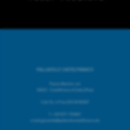
PALLAVOLO CASTELFRANCO
Piazza Mazzini, snc
56022 - Castelfranco di Sotto (Pisa)
Cod. Fic. e P.Iva 02518740507
T.
+39 0571 703967
e.mail giovanile@pallavolocastelfranco.net