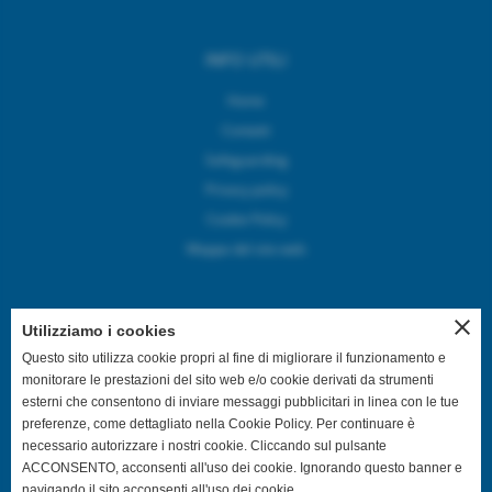
INFO UTILI
Home
Contatti
Safeguarding
Privacy policy
Cookie Policy
Mappa del sito web
close
Utilizziamo i cookies
SEGUICI SUI CANALI SOCIAL
Questo sito utilizza cookie propri al fine di migliorare il funzionamento e
monitorare le prestazioni del sito web e/o cookie derivati da strumenti
esterni che consentono di inviare messaggi pubblicitari in linea con le tue
@asdpallavolocastelfranco
preferenze, come dettagliato nella Cookie Policy. Per continuare è
necessario autorizzare i nostri cookie. Cliccando sul pulsante
@asdpallavolocastelfranco
ACCONSENTO, acconsenti all'uso dei cookie. Ignorando questo banner e
navigando il sito acconsenti all'uso dei cookie.