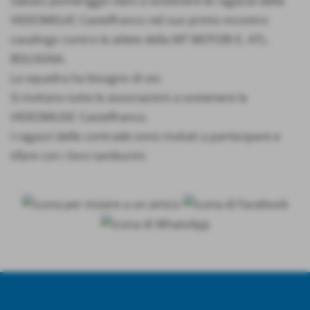
Sabato pomeriggio vieni a sostenere le ragazze della
VIDEOMSUIC Castelfranco nel suo primo incontro
casalingo contro le atlete della MT MOTORI E. ATL.
BOLOGNA.
La squadra ha bisogno di voi.
Si invitano tutte le associazioni a sostenere la
VIDEOMUSIC Castelfranco.
I ragazzi delle contrade sono invitati a partecipare e
tifare con i loro tamburini.