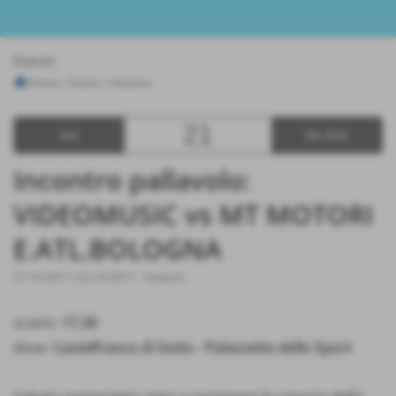
Eventi
Home
>
Eventi
>
Generici
21
Ven
Ott 2011
Incontro pallavolo:
VIDEOMUSIC vs MT MOTORI
E.ATL.BOLOGNA
21-10-2011 / 22-10-2011
-
Generici
orario:
17,30
dove:
Castelfranco di Sotto - Palazzetto dello Sport