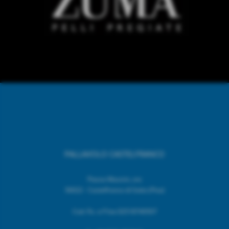
PALLAVOLO CASTELFRANCO
Piazza Mazzini, snc
56022 - Castelfranco di Sotto (Pisa)
Cod. Fic. e P.Iva 02518740507