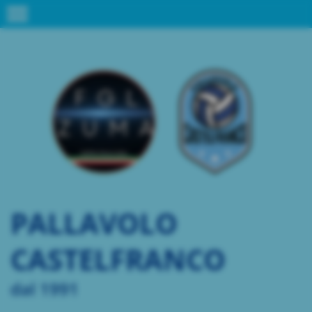
menu
PALLAVOLO
CASTELFRANCO
dal 1991