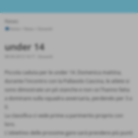
News
Home
>
News
>
Giovanili
under 14
08-04-2013 14:17
-
Giovanili
Piccola caduta per le under 14. Domenica mattina,
durante l´incontro con la Pallavolo Cascina, le atlete si
sono dimostrate un pò stanche e non ce l´hanno fatta
a dominare sulla squadra avversaria, perdendo per 3 a
0.
La classifica ci vede prime a parimerito proprio con
loro.
L´obiettivo delle prossime gare sarà prendere più punti