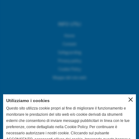
INFO UTILI
Home
Contatti
Safeguarding
Privacy policy
Cookie Policy
Mappa del sito web
close
Utilizziamo i cookies
SEGUICI SUI CANALI SOCIAL
Questo sito utilizza cookie propri al fine di migliorare il funzionamento e
monitorare le prestazioni del sito web e/o cookie derivati da strumenti
esterni che consentono di inviare messaggi pubblicitari in linea con le tue
@asdpallavolocastelfranco
preferenze, come dettagliato nella Cookie Policy. Per continuare è
necessario autorizzare i nostri cookie. Cliccando sul pulsante
@asdpallavolocastelfranco