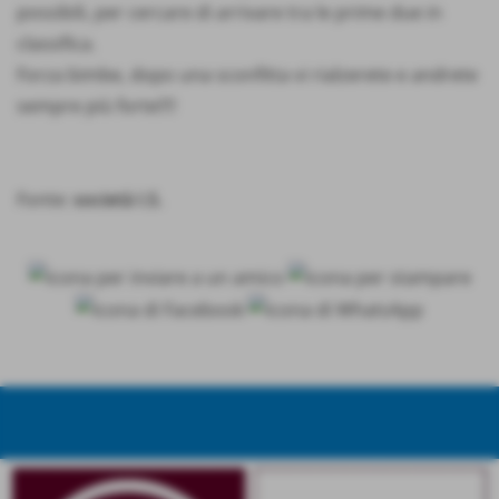
possibili, per cercare di arrivare tra le prime due in
classifica.
Forza bimbe, dopo una sconfitta vi rialzerete e andrete
sempre più forte!!!!
Fonte:
società I.S.