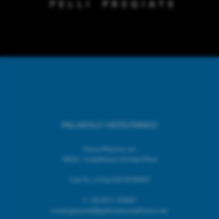
PALLAVOLO CASTELFRANCO
Piazza Mazzini, snc
56022 - Castelfranco di Sotto (Pisa)
Cod. Fic. e P.Iva 02518740507
T.
+39 0571 703967
e.mail giovanile@pallavolocastelfranco.net