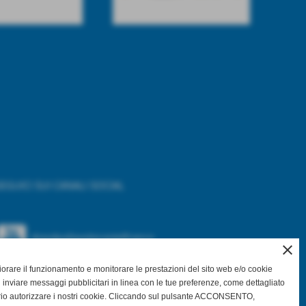
EGUICI SUI CANALI SOCIAL
@asdpallavolocastelfranco
close
gliorare il funzionamento e monitorare le prestazioni del sito web e/o cookie
@asdpallavolocastelfranco
 inviare messaggi pubblicitari in linea con le tue preferenze, come dettagliato
rio autorizzare i nostri cookie. Cliccando sul pulsante ACCONSENTO,
Community Asd Pallavolo Castelfranco