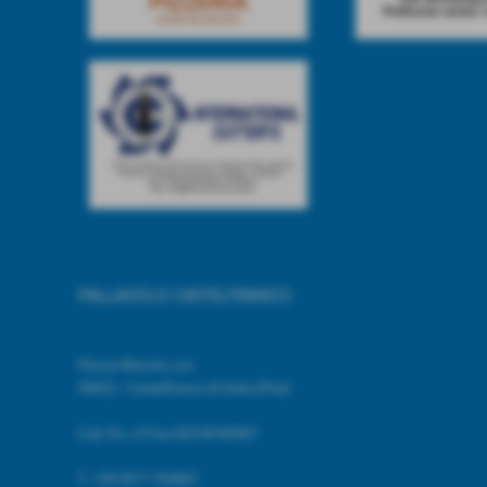
PALLAVOLO CASTELFRANCO
Piazza Mazzini, snc
56022 - Castelfranco di Sotto (Pisa)
Cod. Fic. e P.Iva 02518740507
T.
+39 0571 703967