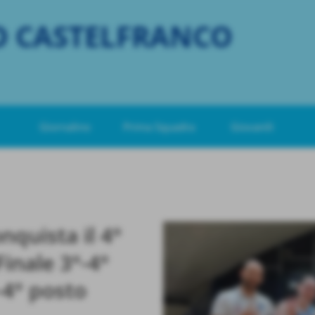
O CASTELFRANCO
Giornalino
Prima Squadra
Giovanili
quista il 4°
inale 3°-4°
-4° posto