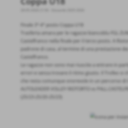
Coppa U18
28-05-2026 21:56
-
Giovanile 2025-2026
Finale 3°-4° posto Coppa U18
Trasferta amara per le ragazze biancoblu FGL ZU
Castelfranco nella finale per il terzo posto. A Rioto
padrone di casa, al termine di una prestazione d
Castelfranco.
Le ragazze non sono mai riuscite a entrare in pa
errori e senza trovare il ritmo giusto. Il Trofeo s
che resta comunque onorevole in un percorso di 
AUTOLEADER VOLLEY RIOTORTO vs PALL.CASTELF
(25/23-25/20-25/23)