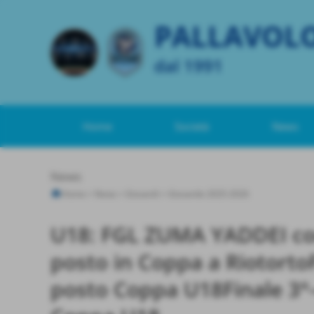
PALLAVOL
dal 1991
Home
Società
News
News
Home
>
News
>
Giovanili
>
Giovanile 2025-2026
U18: FGL ZUMA YADDEI con
posto in Coppa a RiotortoF
posto Coppa U18Finale 3°