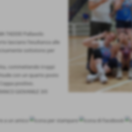
MA TADDEI Pallavolo
rto lasciano l’esultanza alle
ecisamente sottotono per
rtita, commettendo troppi
i chiude con un quarto posto
Coppa positivo.
RANCO GIOVANILE 3/0