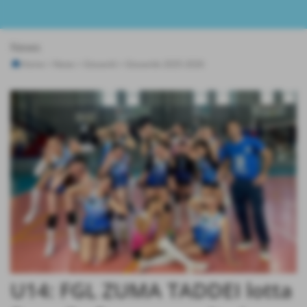
News
Home
>
News
>
Giovanili
>
Giovanile 2025-2026
U14: FGL ZUMA TADDEI lotta