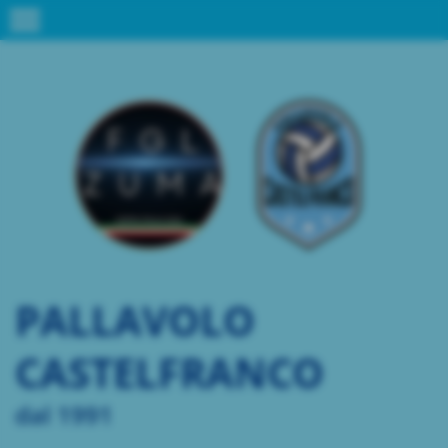
menu
PALLAVOLO
CASTELFRANCO
dal 1991