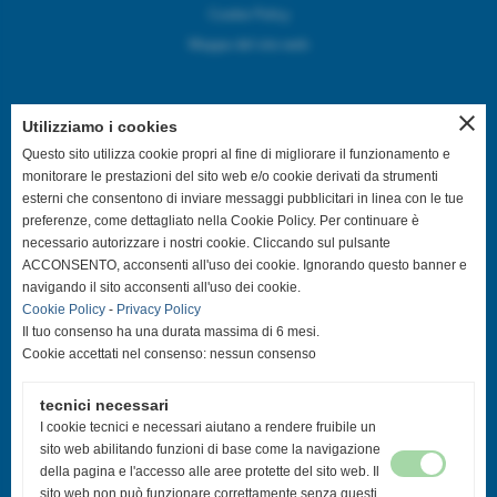
Cookie Policy
Mappa del sito web
close
Utilizziamo i cookies
SEGUICI SUI CANALI SOCIAL
Questo sito utilizza cookie propri al fine di migliorare il funzionamento e
monitorare le prestazioni del sito web e/o cookie derivati da strumenti
esterni che consentono di inviare messaggi pubblicitari in linea con le tue
@asdpallavolocastelfranco
preferenze, come dettagliato nella Cookie Policy. Per continuare è
necessario autorizzare i nostri cookie. Cliccando sul pulsante
@asdpallavolocastelfranco
ACCONSENTO, acconsenti all'uso dei cookie. Ignorando questo banner e
navigando il sito acconsenti all'uso dei cookie.
Cookie Policy
-
Privacy Policy
Community Asd Pallavolo Castelfranco
Il tuo consenso ha una durata massima di 6 mesi.
Cookie accettati nel consenso: nessun consenso
@pallavolo.castelfranco
tecnici necessari
@giovanile_castelfranco
I cookie tecnici e necessari aiutano a rendere fruibile un
sito web abilitando funzioni di base come la navigazione
della pagina e l'accesso alle aree protette del sito web. Il
sito web non può funzionare correttamente senza questi