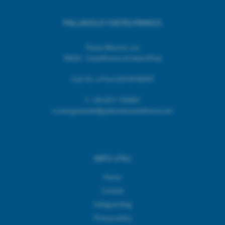
PALLAVOLO CASTELFRANCO
Piazza Mazzini, snc
56022 - Castelfranco di Sotto (Pisa)
Cod. Fic. e P.Iva 02518740507
T.
+39 0571 703967
e.mail giovanile@pallavolocastelfranco.net
INFO UTILI
Home
Contatti
Safeguarding
Privacy policy