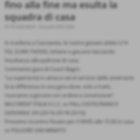
fino alla fine ma esulta la
squadra di casa
07-05-2026 08:34
-
Giovanile 2025-2026
In trasferta a Casciavola, le nostre giovani atlete U14
FGL ZUMA TADDEI, lottano e giocano lasciando
l’esultanza alle padrone di casa.
Commento gara di Coach Bagni:
“La superiorità in attacco ed al servizio delle avversarie
fa la differenza in una gara dove, solo a tratti,
riusciamo a giocare con ordine e convinzione”.
MULTIRENT ITALIA V.C.C. vs PALL.CASTELFRANCO
GIOVANILE 3/0 (25/16-25/18-25/16)
Prossimo incontro fissato per il 09/05 alle 15:30 in casa
vs FOLGORE SAN MINIATO