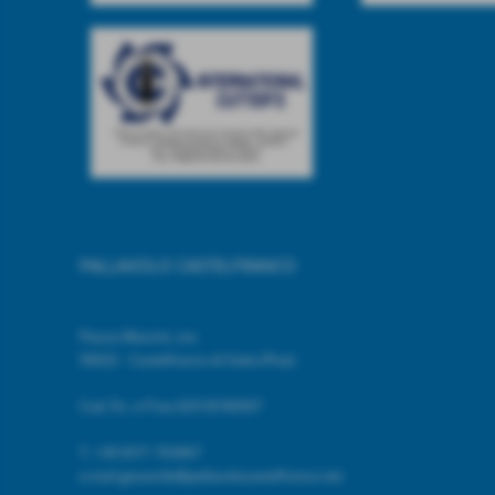
PALLAVOLO CASTELFRANCO
Piazza Mazzini, snc
56022 - Castelfranco di Sotto (Pisa)
Cod. Fic. e P.Iva 02518740507
T.
+39 0571 703967
e.mail giovanile@pallavolocastelfranco.net