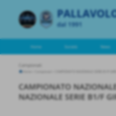
PALLAVOL
dal 1991
Home
Società
News
Campionati
Home
>
Campionati
>
CAMPIONATO NAZIONALE SERIE B1/F GIR
CAMPIONATO NAZIONALE S
NAZIONALE SERIE B1/F GI