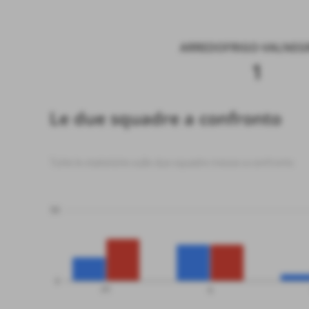
ARREDOFRIGO-VALNEGR
1
Le due squadre a confronto
Tutte le statistiche sulle due squadre messe a confronto
50
0
PT
G