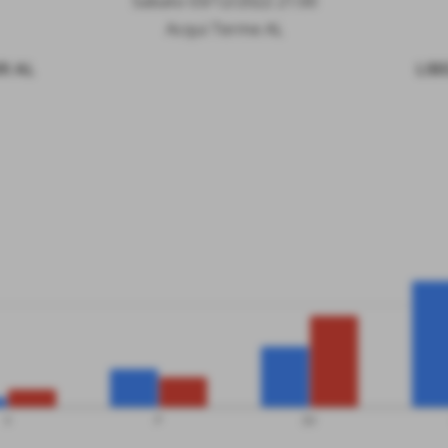
Sabato 03/12/2022 21:00
Acqui Terme AL
I AL
LIB
V
P
SV