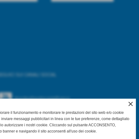
EGUICI SUI CANALI SOCIAL
@asdpallavolocastelfranco
close
gliorare il funzionamento e monitorare le prestazioni del sito web e/o cookie
@asdpallavolocastelfranco
 inviare messaggi pubblicitari in linea con le tue preferenze, come dettagliato
rio autorizzare i nostri cookie. Cliccando sul pulsante ACCONSENTO,
Community Asd Pallavolo Castelfranco
o banner e navigando il sito acconsenti all'uso dei cookie.