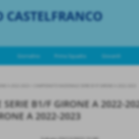
O CASTELFRANCO
Giornalino
Prima Squadra
Giovanili
ONE A 2022-2023
>
CAMPIONATO NAZIONALE SERIE B1/F GIRONE A 2022-2023
ERIE B1/F GIRONE A 2022-20
RONE A 2022-2023