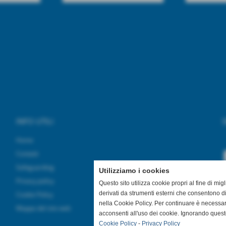
INFO UTILI
S
Home
Contatti
Safeguarding
Utilizziamo i cookies
Privacy policy
Questo sito utilizza cookie propri al fine di mi
derivati da strumenti esterni che consentono di
Cookie Policy
nella Cookie Policy. Per continuare è necessa
Mappa del sito web
acconsenti all'uso dei cookie. Ignorando quest
Cookie Policy
-
Privacy Policy