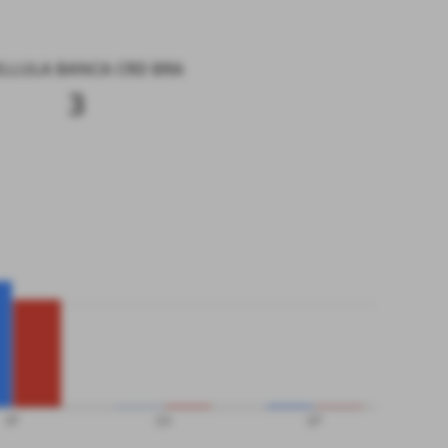
ELLULA BANCA CRD BRA
3
SP
QS
QP