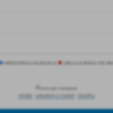
ARREDOFRIGO-VALNEGRI AL
LIBELLULA BANCA CRD BR
scheda
-
calendario e risultati
-
classifica