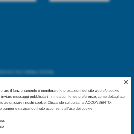
EGUICI SUI CANALI SOCIAL
close
gliorare il funzionamento e monitorare le prestazioni del sito web e/o cookie
@asdpallavolocastelfranco
 inviare messaggi pubblicitari in linea con le tue preferenze, come dettagliato
rio autorizzare i nostri cookie. Cliccando sul pulsante ACCONSENTO,
o banner e navigando il sito acconsenti all'uso dei cookie.
@asdpallavolocastelfranco
si.
Community Asd Pallavolo Castelfranco
nso