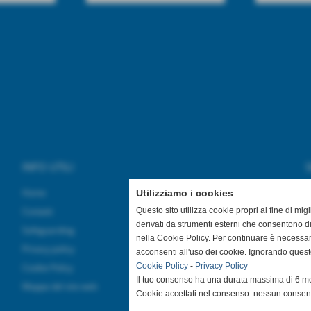
INFO UTILI
S
Home
Utilizziamo i cookies
Contatti
Questo sito utilizza cookie propri al fine di mi
derivati da strumenti esterni che consentono di
Safeguarding
nella Cookie Policy. Per continuare è necessa
Privacy policy
acconsenti all'uso dei cookie. Ignorando quest
Cookie Policy
-
Privacy Policy
Cookie Policy
Il tuo consenso ha una durata massima di 6 me
Mappa del sito web
Cookie accettati nel consenso: nessun conse