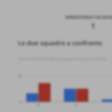
ARREDOFRIGO-VALNEGR
1
Le due squadre a confronto
Tutte le statistiche sulle due squadre messe a confronto
50
0
PT
G