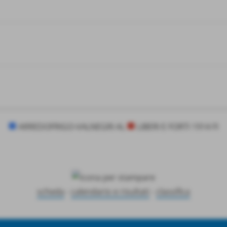
ARREDOFRIGO-VALNEGRI AL
LIBERI E FORTI 1914 FI
scheda
-
calendario e risultati
-
classifica