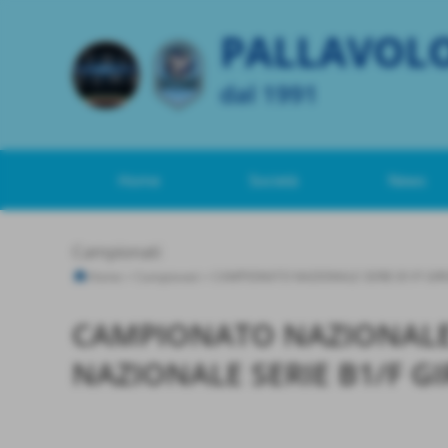
PALLAVOL
dal 1991
Home
Società
News
Campionati
Home
>
Campionati
>
CAMPIONATO NAZIONALE SERIE B1/F GIR
CAMPIONATO NAZIONALE S
NAZIONALE SERIE B1/F GI