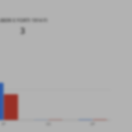
IBERI E FORTI 1914 FI
3
SP
QS
QP