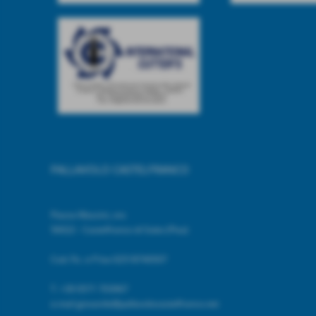
PALLAVOLO CASTELFRANCO
Piazza Mazzini, snc
56022 - Castelfranco di Sotto (Pisa)
Cod. Fic. e P.Iva 02518740507
T.
+39 0571 703967
e.mail giovanile@pallavolocastelfranco.net