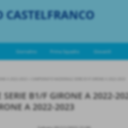
O CASTELFRANCO
Giornalino
Prima Squadra
Giovanili
ONE A 2022-2023
>
CAMPIONATO NAZIONALE SERIE B1/F GIRONE A 2022-2023
ERIE B1/F GIRONE A 2022-20
RONE A 2022-2023