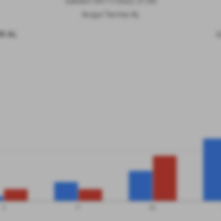
Sabato 05/11/2022 21:00
Acqui Terme AL
I AL
L
V
P
SV