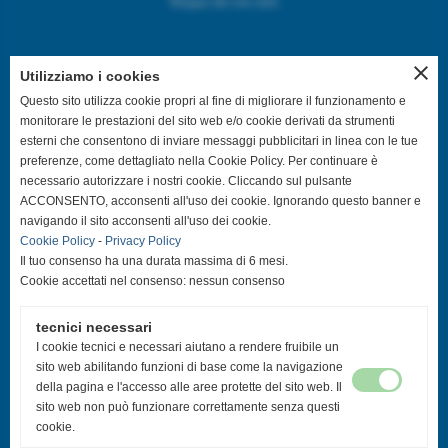
Mappa del sito web
close
Utilizziamo i cookies
SEGUICI SUI CANALI SOCIAL
Questo sito utilizza cookie propri al fine di migliorare il funzionamento e
monitorare le prestazioni del sito web e/o cookie derivati da strumenti
esterni che consentono di inviare messaggi pubblicitari in linea con le tue
@asdpallavolocastelfranco
preferenze, come dettagliato nella Cookie Policy. Per continuare è
necessario autorizzare i nostri cookie. Cliccando sul pulsante
@asdpallavolocastelfranco
ACCONSENTO, acconsenti all'uso dei cookie. Ignorando questo banner e
navigando il sito acconsenti all'uso dei cookie.
Cookie Policy
-
Privacy Policy
Community Asd Pallavolo Castelfranco
Il tuo consenso ha una durata massima di 6 mesi.
Cookie accettati nel consenso: nessun consenso
@pallavolo.castelfranco
tecnici necessari
@giovanile_castelfranco
I cookie tecnici e necessari aiutano a rendere fruibile un
sito web abilitando funzioni di base come la navigazione
della pagina e l'accesso alle aree protette del sito web. Il
sito web non può funzionare correttamente senza questi
cookie.