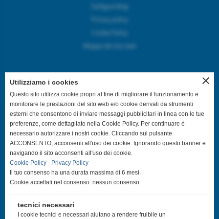
Safeguarding
Privacy policy
Cookie Policy
Mappa del sito web
close
Utilizziamo i cookies
SEGUICI SUI CANALI SOCIAL
Questo sito utilizza cookie propri al fine di migliorare il funzionamento e
monitorare le prestazioni del sito web e/o cookie derivati da strumenti
esterni che consentono di inviare messaggi pubblicitari in linea con le tue
@asdpallavolocastelfranco
preferenze, come dettagliato nella Cookie Policy. Per continuare è
necessario autorizzare i nostri cookie. Cliccando sul pulsante
@asdpallavolocastelfranco
ACCONSENTO, acconsenti all'uso dei cookie. Ignorando questo banner e
navigando il sito acconsenti all'uso dei cookie.
Cookie Policy
-
Privacy Policy
Community Asd Pallavolo Castelfranco
Il tuo consenso ha una durata massima di 6 mesi.
Cookie accettati nel consenso: nessun consenso
@pallavolo.castelfranco
tecnici necessari
@giovanile_castelfranco
I cookie tecnici e necessari aiutano a rendere fruibile un