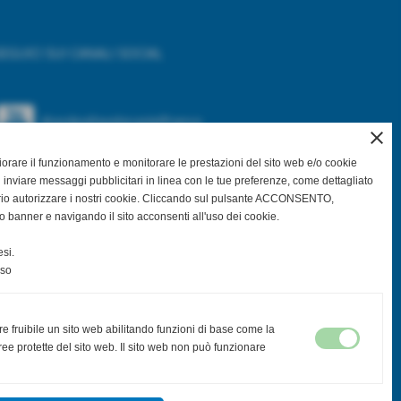
EGUICI SUI CANALI SOCIAL
@asdpallavolocastelfranco
close
gliorare il funzionamento e monitorare le prestazioni del sito web e/o cookie
@asdpallavolocastelfranco
 inviare messaggi pubblicitari in linea con le tue preferenze, come dettagliato
rio autorizzare i nostri cookie. Cliccando sul pulsante ACCONSENTO,
Community Asd Pallavolo Castelfranco
o banner e navigando il sito acconsenti all'uso dei cookie.
si.
@pallavolo.castelfranco
nso
@giovanile_castelfranco
re fruibile un sito web abilitando funzioni di base come la
ee protette del sito web. Il sito web non può funzionare