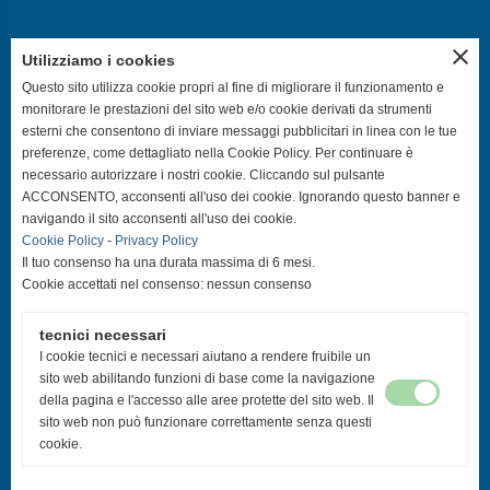
close
Utilizziamo i cookies
SEGUICI SUI CANALI SOCIAL
Questo sito utilizza cookie propri al fine di migliorare il funzionamento e
monitorare le prestazioni del sito web e/o cookie derivati da strumenti
esterni che consentono di inviare messaggi pubblicitari in linea con le tue
@asdpallavolocastelfranco
preferenze, come dettagliato nella Cookie Policy. Per continuare è
necessario autorizzare i nostri cookie. Cliccando sul pulsante
@asdpallavolocastelfranco
ACCONSENTO, acconsenti all'uso dei cookie. Ignorando questo banner e
navigando il sito acconsenti all'uso dei cookie.
Cookie Policy
-
Privacy Policy
Community Asd Pallavolo Castelfranco
Il tuo consenso ha una durata massima di 6 mesi.
Cookie accettati nel consenso: nessun consenso
@pallavolo.castelfranco
tecnici necessari
@giovanile_castelfranco
I cookie tecnici e necessari aiutano a rendere fruibile un
sito web abilitando funzioni di base come la navigazione
della pagina e l'accesso alle aree protette del sito web. Il
sito web non può funzionare correttamente senza questi
cookie.