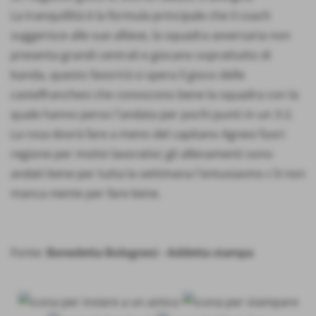
La tranquillità è la formula principale che il coach
suggerisce alle sue allieve, la squadra avversaria non
presenta grandi centrali e giocano soprattutto di
banda, questo favorirà si spera il gioco delle
castelfranchesi che conoscono bene la squadra con la
quale hanno perso l´andata per pochi punti in un 3-2.
La rosa dovrà fare a meno del capitano Agnesi fuori
regione per motivi lavorativi; gli allenamenti sono
andati bene per tutta la settimana l´entusiasmo c´è non
manca niente per fare bene.
Fonte:
Benedetta Bolognesi - Addetta stampa