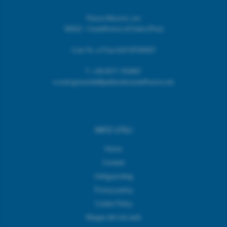
Piazza Mazzini, snc
56022 - Castelfranco di Sotto (Pisa)
Cod. Fic. e P.Iva 02518740507
T.
+39 0571 703967
e.mail giovanile@pallavolocastelfranco.net
INFO UTILI
Home
Contatti
Safeguarding
Privacy policy
Cookie Policy
Mappa del sito web