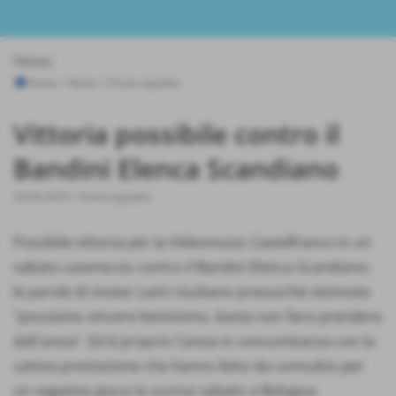
News
Home
>
News
>
Prima squadra
Vittoria possibile contro il
Bandini Elenca Scandiano
20-03-2010
-
Prima squadra
Possibile vittoria per la Videomusic Castelfranco in un
sabato casereccio contro il Bandini Elenca Scandiano;
le parole di mister Lami risultano pressoché ottimiste
"possiamo vincere benissimo, basta non farsi prendere
dall´ansia". Ed è proprio l´ansia in concomitanza con la
cattiva prestazione che hanno fatto da connubio per
un negativo gioco lo scorso sabato a Bologna.