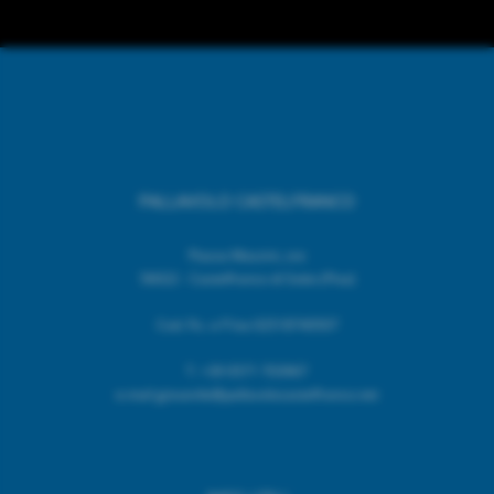
PALLAVOLO CASTELFRANCO
Piazza Mazzini, snc
56022 - Castelfranco di Sotto (Pisa)
Cod. Fic. e P.Iva 02518740507
T.
+39 0571 703967
e.mail giovanile@pallavolocastelfranco.net