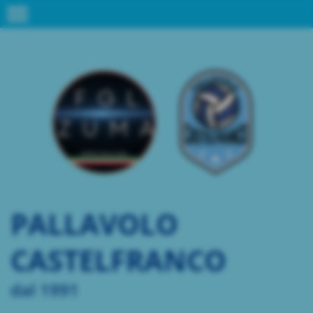
menu
PALLAVOLO
CASTELFRANCO
dal 1991