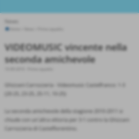
News
Home
>
News
>
Prima squadra
VIDEOMUSIC vincente nella
seconda amichevole
10-09-2010
-
Prima squadra
Ghizzani Carrozzeria - Videomusic Castelfranco: 1-3
(20-25, 23-25, 25-11, 10-25)
La seconda amichevole della stagione 2010-2011 si
chiude con un´altra vittoria per 3-1 contro la Ghizzani
Carrozzeria di Castelfiorentino.