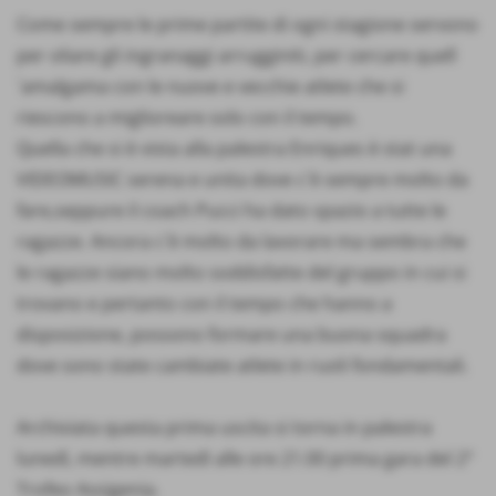
Come sempre le prime partite di ogni stagione servono
per oliare gli ingranaggi arrugginiti, per cercare quell
´amalgama con le nuove e vecchie atlete che si
riescono a miglioreare solo con il tempo.
Quella che si è vista alla palestra Enriques è stat una
VIDEOMUSIC serena e unita dove c´è sempre molto da
fare,seppure il coach Pucci ha dato spazio a tutte le
ragazze. Ancora c´è molto da lavorare ma sembra che
le ragazze siano molto soddisfatte del gruppo in cui si
trovano e pertanto con il tempo che hanno a
disposizione, possono formare una buona squadra
dove sono state cambiate atlete in ruoli fondamentali.
Archiviata questa prima uscita si torna in palestra
lunedì, mentre martedì alle ore 21.00 prima gara del 2°
Trofeo Assigenia.