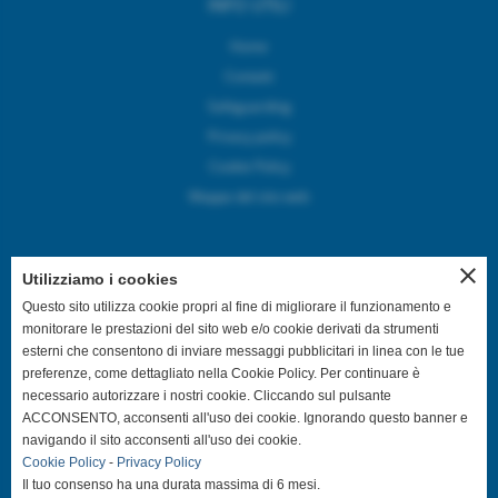
INFO UTILI
Home
Contatti
Safeguarding
Privacy policy
Cookie Policy
Mappa del sito web
close
Utilizziamo i cookies
SEGUICI SUI CANALI SOCIAL
Questo sito utilizza cookie propri al fine di migliorare il funzionamento e
monitorare le prestazioni del sito web e/o cookie derivati da strumenti
esterni che consentono di inviare messaggi pubblicitari in linea con le tue
@asdpallavolocastelfranco
preferenze, come dettagliato nella Cookie Policy. Per continuare è
necessario autorizzare i nostri cookie. Cliccando sul pulsante
@asdpallavolocastelfranco
ACCONSENTO, acconsenti all'uso dei cookie. Ignorando questo banner e
navigando il sito acconsenti all'uso dei cookie.
Cookie Policy
-
Privacy Policy
Community Asd Pallavolo Castelfranco
Il tuo consenso ha una durata massima di 6 mesi.