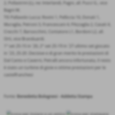
2, Pollastrini (L), ne: Interlandi, Pagni, all. Pucci G., vice
Bagni M.
TIS Pallavolo Lucca: Rovini 1, Pelliccia 10, Donati 1,
Muraglia, Petroni 3, Francescani 4, PAzzaglia 2, Casati 4,
Crecchi 7, Barsocchini, Contatore L1, Bordoni L2, all.
Orti, vice Branduardi.
1° set 25-15 in ´20, 2° set 25-19 in ´27 ultimo set giocato
in ´23, 25-20 .Decisive e di gran merito le prestazioni di
Dal Canto e Caverni, Petralli ancora infortunata, il resto
è stato un turbine di gioie e ottime prestazioni per le
castelfranchesi
Fonte:
Benedetta Bolognesi - Addetta Stampa