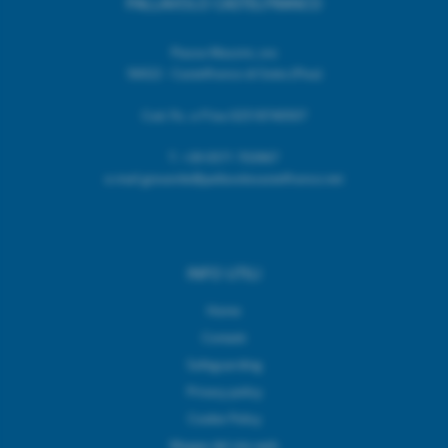
PALLAVOLO CASTELFRANCO
Piazza Mazzini, snc
56022 - Castelfranco di Sotto (Pisa)
Cod. Fic. e P.Iva 02518740507
T.
+39 0571 703967
e.mail giovanile@pallavolocastelfranco.net
INFO UTILI
Home
Contatti
Safeguarding
Privacy policy
Cookie Policy
Mappa del sito web