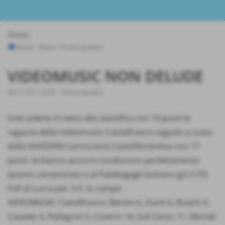
News
Home
>
News
>
Prima squadra
VIDEOMUSIC NON DELUDE
28-11-2011 23:01
-
Prima squadra
Sole solette in vetta alla classifica con 19 punti le
ragazze della Videomusic Castelfranco seguite a ruota
dalla GHIZZANI Carrozzeria Castelfiorentino con 17
punti, le bianco azzurre conducono perfettamente
questo campionato e al Palabagagli buttano giù il TIS
Pall di Lucca per 3-0. In campo
VIDEOMUSIC Castelfranco: Bertini 6, Danti 6, Buiatti 4,
Casadei 3, Pellegrini 5, Caverni 14, Dal Canto 11, Micheli