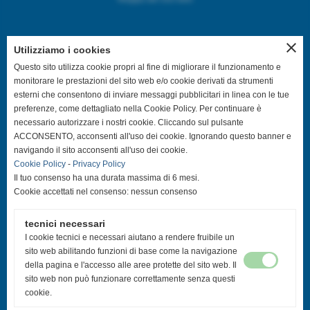
close
Utilizziamo i cookies
SEGUICI SUI CANALI SOCIAL
Questo sito utilizza cookie propri al fine di migliorare il funzionamento e
monitorare le prestazioni del sito web e/o cookie derivati da strumenti
esterni che consentono di inviare messaggi pubblicitari in linea con le tue
@asdpallavolocastelfranco
preferenze, come dettagliato nella Cookie Policy. Per continuare è
necessario autorizzare i nostri cookie. Cliccando sul pulsante
@asdpallavolocastelfranco
ACCONSENTO, acconsenti all'uso dei cookie. Ignorando questo banner e
navigando il sito acconsenti all'uso dei cookie.
Cookie Policy
-
Privacy Policy
Community Asd Pallavolo Castelfranco
Il tuo consenso ha una durata massima di 6 mesi.
Cookie accettati nel consenso: nessun consenso
@pallavolo.castelfranco
tecnici necessari
@giovanile_castelfranco
I cookie tecnici e necessari aiutano a rendere fruibile un
sito web abilitando funzioni di base come la navigazione
della pagina e l'accesso alle aree protette del sito web. Il
sito web non può funzionare correttamente senza questi
cookie.