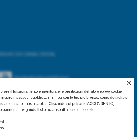
EGUICI SUI CANALI SOCIAL
@asdpallavolocastelfranco
close
gliorare il funzionamento e monitorare le prestazioni del sito web e/o cookie
@asdpallavolocastelfranco
 inviare messaggi pubblicitari in linea con le tue preferenze, come dettagliato
rio autorizzare i nostri cookie. Cliccando sul pulsante ACCONSENTO,
Community Asd Pallavolo Castelfranco
o banner e navigando il sito acconsenti all'uso dei cookie.
si.
@pallavolo.castelfranco
nso