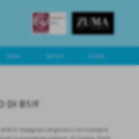
Eventi
Sponsor
Contatti
 DI B1/F
di B1/F, impegnata nel girone C con la propria
inata la precedente stagione, da Cesena. Quest