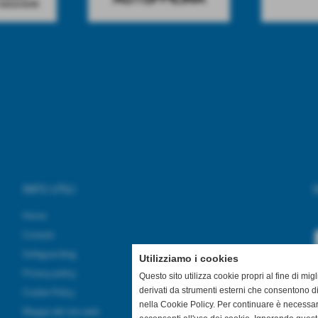
INFO UTILI
S
Home
Contatti
Safeguarding
Utilizziamo i cookies
Privacy policy
Questo sito utilizza cookie propri al fine di mi
derivati da strumenti esterni che consentono di
Cookie Policy
nella Cookie Policy. Per continuare è necessa
Mappa del sito web