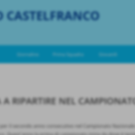
O CASTELFRANCO
Giornalino
Prima Squadra
Giovanili
A RIPARTIRE NEL CAMPIONATO
e per il secondo anno consecutivo nel Campionato Nazionale 
 Quest´anno la prima di campionato inizia da dove è term