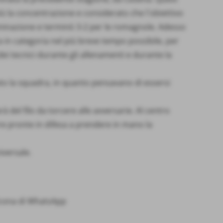
più la concentrazione e considerato che l´obiettivo
rminazione e terminò 3-2 per le romagnole. Adesso
 in categoria nel più breve tempo possibile, per
ei tecnici durante gli allenamenti e durante la
zato la squadra, in quanto pensavano di essersi
à del filo da torcere alle avversarie. Al centro
e pronte in difesa a prendere in mano la
iversale.