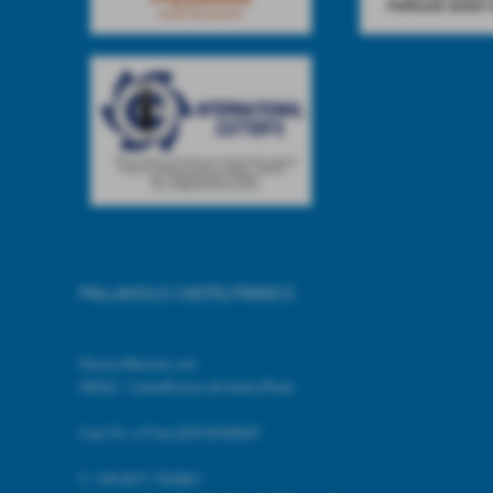
PALLAVOLO CASTELFRANCO
Piazza Mazzini, snc
56022 - Castelfranco di Sotto (Pisa)
Cod. Fic. e P.Iva 02518740507
T.
+39 0571 703967