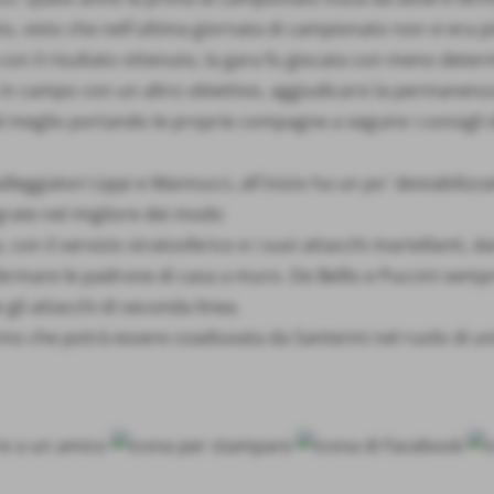
usto, visto che nell´ultima giornata di campionato non vi era 
on il risultato ottenuto, la gara fu giocata con meno dete
 in campo con un altro obiettivo, aggiudicarsi la permanenza
al meglio portando le proprie compagne a seguire i consigli d
lleggiatori Lippi e Mannucci, all´inizio ha un po´ destabiliz
grate nel migliore dei modo
n il servizio stratosferico e i suoi attacchi martellanti, dar
rmare le padrone di casa a muro. De Bellis e Puccini sempr
li attacchi di seconda linea.
no che potrà essere coadiuvata da Santerini nel ruolo di un