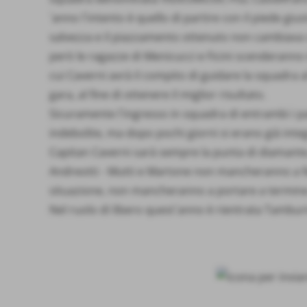
´anno l´intento è quello di partire con il piede gi
salvezza e il piazzamento ottenuto non cambiava c
però le ragazze di Menicucci e Ficini scenderanno
cui Caverni avrà il compito di guidare la squadra 
gara, al fine di ottenere il miglior risultato.
Sicuramente l´ingresso in squadra di entrambi i pa
indebolite, ma dopo pochi giorni si erano già inte
Capitan Caverni sarà sempre la punta di diamante, co
Andreotti - Mutti e Martone non mancheranno a fe
situazione, non mancheranno a portare a termine g
Nel ruolo di libero quest´anno è rientrata Tamburi