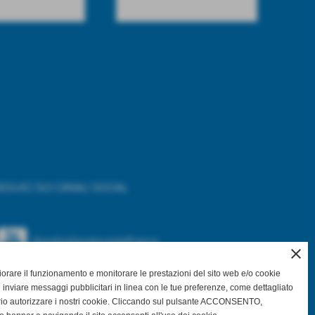
EGUICI SUI CANALI SOCIAL
@asdpallavolocastelfranco
close
gliorare il funzionamento e monitorare le prestazioni del sito web e/o cookie
@asdpallavolocastelfranco
 inviare messaggi pubblicitari in linea con le tue preferenze, come dettagliato
rio autorizzare i nostri cookie. Cliccando sul pulsante ACCONSENTO,
Community Asd Pallavolo Castelfranco