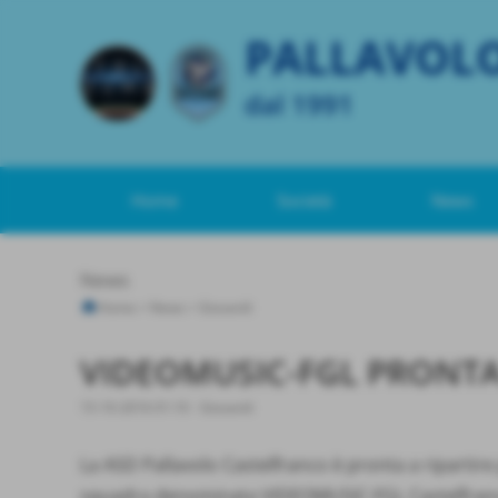
PALLAVOL
dal 1991
Home
Società
News
News
Home
>
News
>
Giovanili
VIDEOMUSIC-FGL PRONTA 
15-10-2016 01:10
-
Giovanili
La ASD Pallavolo Castelfranco è pronta a ripartir
squadra denominata VIDEOMUSIC-FGL Castelfranco.