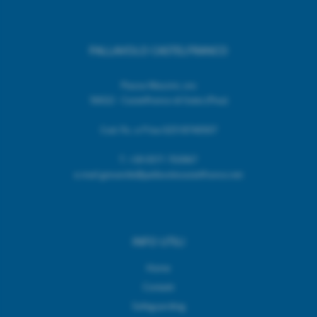
PALLAVOLO CASTELFRANCO
Piazza Mazzini, snc
56022 - Castelfranco di Sotto (Pisa)
Cod. Fic. e P.Iva 02518740507
T.
+39 0571 703967
e.mail giovanile@pallavolocastelfranco.net
INFO UTILI
Home
Contatti
Safeguarding