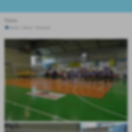
News
Home
>
News
>
Giovanili