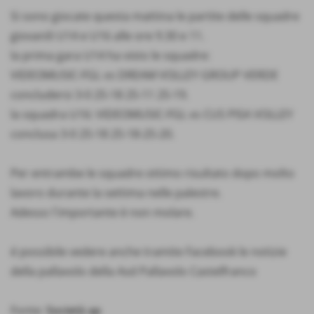
Si sono giocate questa mattina le partite delle squadre
giovanili U14 e U16 alle ore 9.30 e 11.
la prima gara U14 ha visto le squadre:
VIDEOMUSIC-FGL vs DREAM VOLLEY GROUP VERDE
concludersi 3-0 25-18 25-11 25-19.
la squadra U16: VIDEOMUSIC-FGL vs CUS PISA VOLLEY
conclusa 3-0 25-18 25-18-25-20.
Per entrambe le squadre ottimo risultato dopo molto
lavoro durante la settima nelle palestre.
Adesso l´importante è non molare.
é possibile vedere anche tramite Facebook le notizie
della pallavolo della Asd Pallavolo Castelfranco
Fonte:
Società ap