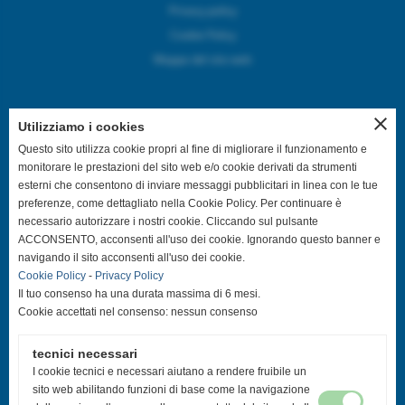
Privacy policy
Cookie Policy
Mappa del sito web
close
Utilizziamo i cookies
SEGUICI SUI CANALI SOCIAL
Questo sito utilizza cookie propri al fine di migliorare il funzionamento e
monitorare le prestazioni del sito web e/o cookie derivati da strumenti
esterni che consentono di inviare messaggi pubblicitari in linea con le tue
@asdpallavolocastelfranco
preferenze, come dettagliato nella Cookie Policy. Per continuare è
necessario autorizzare i nostri cookie. Cliccando sul pulsante
@asdpallavolocastelfranco
ACCONSENTO, acconsenti all'uso dei cookie. Ignorando questo banner e
navigando il sito acconsenti all'uso dei cookie.
Cookie Policy
-
Privacy Policy
Community Asd Pallavolo Castelfranco
Il tuo consenso ha una durata massima di 6 mesi.
Cookie accettati nel consenso: nessun consenso
@pallavolo.castelfranco
tecnici necessari
@giovanile_castelfranco
I cookie tecnici e necessari aiutano a rendere fruibile un
sito web abilitando funzioni di base come la navigazione