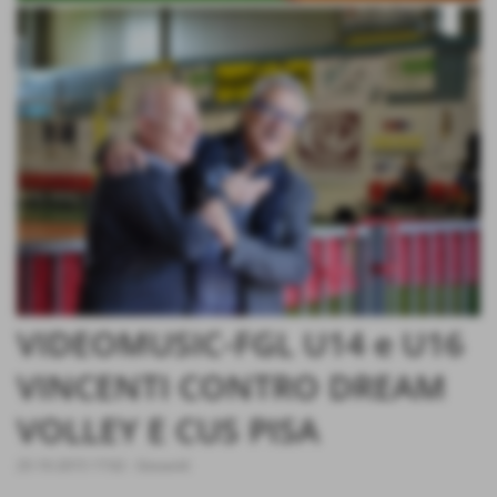
VIDEOMUSIC-FGL U14 e U16
VINCENTI CONTRO DREAM
VOLLEY E CUS PISA
25-10-2015 17:02
-
Giovanili