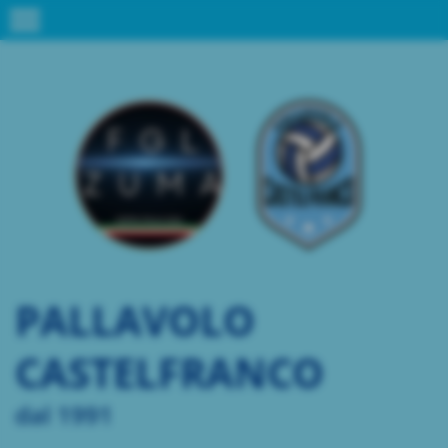
menu
PALLAVOLO
CASTELFRANCO
dal 1991