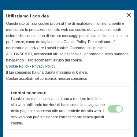
close
Utilizziamo i cookies
SEGUICI SUI CANALI SOCIAL
Questo sito utilizza cookie propri al fine di migliorare il funzionamento e
monitorare le prestazioni del sito web e/o cookie derivati da strumenti
esterni che consentono di inviare messaggi pubblicitari in linea con le tue
@asdpallavolocastelfranco
preferenze, come dettagliato nella Cookie Policy. Per continuare è
necessario autorizzare i nostri cookie. Cliccando sul pulsante
@asdpallavolocastelfranco
ACCONSENTO, acconsenti all'uso dei cookie. Ignorando questo banner e
navigando il sito acconsenti all'uso dei cookie.
Cookie Policy
-
Privacy Policy
Community Asd Pallavolo Castelfranco
Il tuo consenso ha una durata massima di 6 mesi.
Cookie accettati nel consenso: nessun consenso
@pallavolo.castelfranco
tecnici necessari
@giovanile_castelfranco
I cookie tecnici e necessari aiutano a rendere fruibile un
sito web abilitando funzioni di base come la navigazione
della pagina e l'accesso alle aree protette del sito web. Il
sito web non può funzionare correttamente senza questi
cookie.