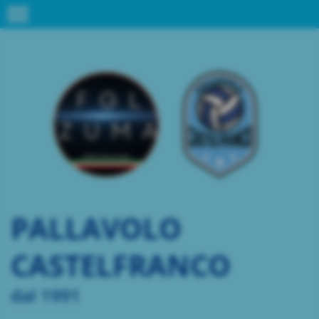
menu
PALLAVOLO
CASTELFRANCO
dal 1991