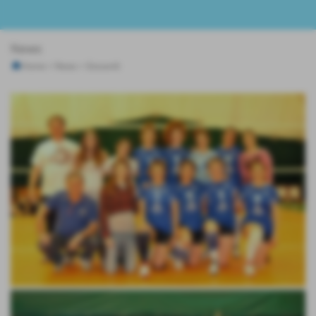
News
Home
>
News
>
Giovanili