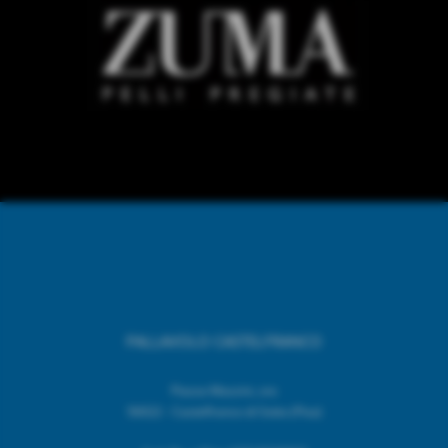
PALLAVOLO CASTELFRANCO
Piazza Mazzini, snc
56022 - Castelfranco di Sotto (Pisa)