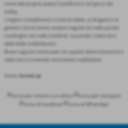
nome del proprio paese Castelfranco nel gioco del
Volley.
I migliori complimenti a tutte le atlete, ai dirigenti e ai
genitori che le hanno sempre seguite sia nelle partite
casalinghe che nelle trasferte, riuscendo a dare loro
delle belle soddisfazioni.
Brave ragazze continuate con questa determinazione e
nella vita vi troverete certamente soddisfatte.
Fonte:
Società ap