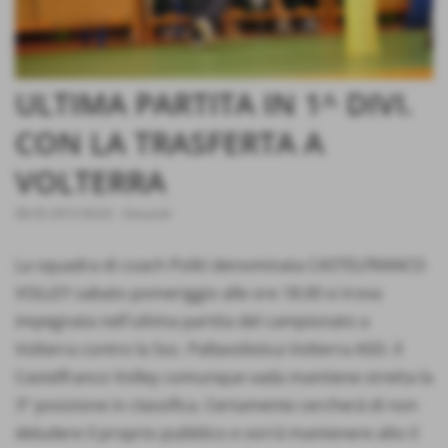
ULTIMA PARTITA IN 1^ DIVI.
CON LA TRASFERTA A
VOLTERRA
08-05-2015 00:02
-
Giovanili
La squadra di coach Politi denominata CASTELFRANCO
VOLLEY sabato pomeriggio alle ore 18.00 si trova
impegnata nell´ultima partita del campionato a
Volterra contro la Soc. Pallavolistica Volterra ASD. Il
Castelfranco Volley comunque vada mantiene stretta la
3° posizione in classifica. Certamente cercherà di non
deludere il proprio pubblico e vorrà mantenere alto il