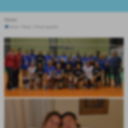
News
Home
>
News
>
Prima squadra