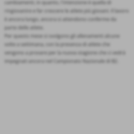
cambiamenti, in quanto, l´intenzione è quella di
ringiovanire e far crescere le atlete più giovani. Il lavoro
è ancora lungo, ancora si attendono conferme da
parte delle atlete.
Per questo mese si svolgono gli allenamenti alcune
volte a settimana, con la presenza di atlete che
vengono a provare per la nuova stagione che ci vedrà
impegnati ancora nel Campionato Nazionale di B2.