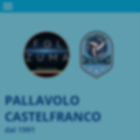
menu
PALLAVOLO
CASTELFRANCO
dal 1991