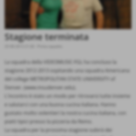
Stagione terminata
25-06-2013 21:26
-
Prima squadra
La squadra della VIDEOMUSIC-FGL ha concluso la
stagione 2012-2013 ospitando una squadra Americana
del college METROPOLITAN STATE UNIVERSITY of
Denver. (www.msudenver.edu).
L´incontro è stato un modo per ritrovarsi tutte insieme
e salutarci con una buona cucina italiana. Hanno
gustato molto volentieri la nostra cucina italiana, con
piatti tipici presso la pizzeria da Remo.
La squadra per la prossima stagione subirà dei