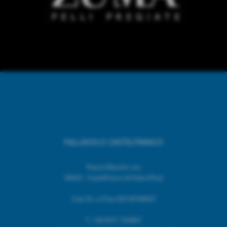
PALLAVOLO CASTELFRANCO
Piazza Mazzini, snc
56022 - Castelfranco di Sotto (Pisa)
Cod. Fic. e P.Iva 02518740507
T.
+39 0571 703967