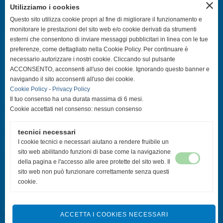
close
Utilizziamo i cookies
SEGUICI SUI CANALI SOCIAL
Questo sito utilizza cookie propri al fine di migliorare il funzionamento e
monitorare le prestazioni del sito web e/o cookie derivati da strumenti
esterni che consentono di inviare messaggi pubblicitari in linea con le tue
@asdpallavolocastelfranco
preferenze, come dettagliato nella Cookie Policy. Per continuare è
necessario autorizzare i nostri cookie. Cliccando sul pulsante
@asdpallavolocastelfranco
ACCONSENTO, acconsenti all'uso dei cookie. Ignorando questo banner e
navigando il sito acconsenti all'uso dei cookie.
Cookie Policy
-
Privacy Policy
Community Asd Pallavolo Castelfranco
Il tuo consenso ha una durata massima di 6 mesi.
Cookie accettati nel consenso: nessun consenso
@pallavolo.castelfranco
tecnici necessari
@giovanile_castelfranco
I cookie tecnici e necessari aiutano a rendere fruibile un
sito web abilitando funzioni di base come la navigazione
della pagina e l'accesso alle aree protette del sito web. Il
sito web non può funzionare correttamente senza questi
cookie.
ACCETTA I COOKIES NECESSARI
Realizzazione siti web www.sitoper.it