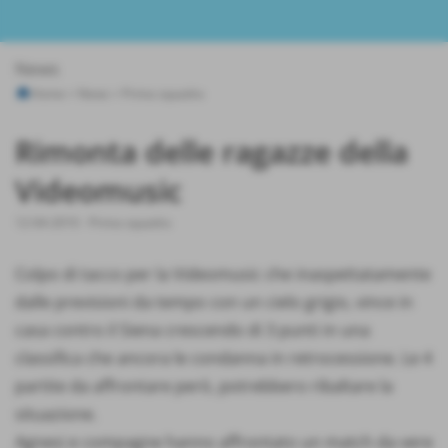
News
Home
>
News
>
Prima squadra
Rimonta delle ragazze della
Videomusic
12-04-2010
-
Prima squadra
Colpo di tacco per la Videomusic che inaspettatamente
dalle previsioni da tempo con un cielo grigio, vince in
casa contro il Siena crescendo di 3 punti in una
classifica che ancora le condanna in retrocessione. Le 4
partite da affrontare però, potrebbero ribaltare la
situazione.
Agnesi e compagne hanno affrontato un match da vere