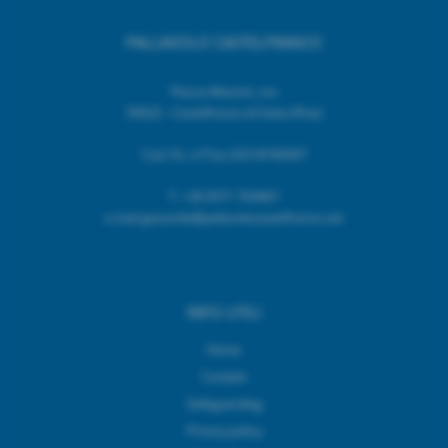
PALLAVOLO CASTELFRANCO
Piazza Mazzini, snc
56022 - Castelfranco di Sotto (Pisa)
Cod. Fic. e P.Iva 02518740507
T.
+39 0571 703967
e.mail giovanile@pallavolocastelfranco.net
INFO UTILI
Home
Contatti
Safeguarding
Privacy policy