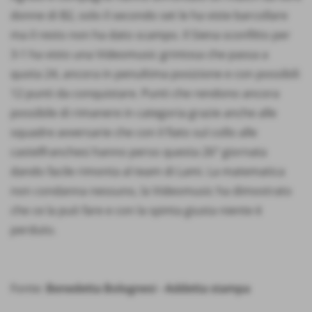
donne di B2, solo il secondo set le ha viste barcollare
ma il resto non ha dato scampo. Il Siena sconfitto per
3-1 ha visto una Videomusic grintosa che passa a
quota 24, ancora in penultima posizione e con possibili
12 punti da conquistare. Punti che rendono ancora
possibile di rimanere in categoria grazie anche alle
squadre avversarie che con il fiato sul collo alle
castelfranchesi hanno perso questa 26° giornata
dando facile rimonta al team di Lami. La matematica
non condanna nessuno, la Videomusic ha dimostrato
che ce la può fare e con la spinta giusta niente è
perduto.
Fonte:
Benedetta Bolognesi - Addetta stampa