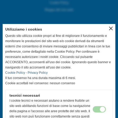
Cookie Policy
Mappa del sito web
close
Utilizziamo i cookies
SEGUICI SUI CANALI SOCIAL
Questo sito utilizza cookie propri al fine di migliorare il funzionamento e
monitorare le prestazioni del sito web e/o cookie derivati da strumenti
esterni che consentono di inviare messaggi pubblicitari in linea con le tue
@asdpallavolocastelfranco
preferenze, come dettagliato nella Cookie Policy. Per continuare è
necessario autorizzare i nostri cookie. Cliccando sul pulsante
@asdpallavolocastelfranco
ACCONSENTO, acconsenti all'uso dei cookie. Ignorando questo banner e
navigando il sito acconsenti all'uso dei cookie.
Cookie Policy
-
Privacy Policy
Community Asd Pallavolo Castelfranco
Il tuo consenso ha una durata massima di 6 mesi.
Cookie accettati nel consenso: nessun consenso
@pallavolo.castelfranco
tecnici necessari
@giovanile_castelfranco
I cookie tecnici e necessari aiutano a rendere fruibile un
sito web abilitando funzioni di base come la navigazione
della pagina e l'accesso alle aree protette del sito web. Il
sito web non può funzionare correttamente senza questi