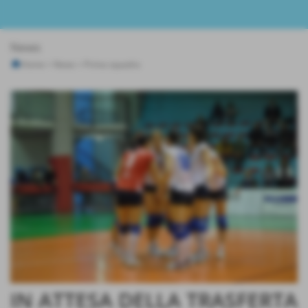
News
Home
>
News
>
Prima squadra
IN ATTESA DELLA TRASFERTA