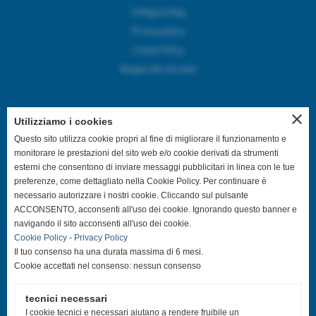
Safeguarding
Privacy policy
Cookie Policy
Mappa del sito web
close
Utilizziamo i cookies
SEGUICI SUI CANALI SOCIAL
Questo sito utilizza cookie propri al fine di migliorare il funzionamento e
monitorare le prestazioni del sito web e/o cookie derivati da strumenti
esterni che consentono di inviare messaggi pubblicitari in linea con le tue
@asdpallavolocastelfranco
preferenze, come dettagliato nella Cookie Policy. Per continuare è
necessario autorizzare i nostri cookie. Cliccando sul pulsante
@asdpallavolocastelfranco
ACCONSENTO, acconsenti all'uso dei cookie. Ignorando questo banner e
navigando il sito acconsenti all'uso dei cookie.
Cookie Policy
-
Privacy Policy
Community Asd Pallavolo Castelfranco
Il tuo consenso ha una durata massima di 6 mesi.
Cookie accettati nel consenso: nessun consenso
@pallavolo.castelfranco
tecnici necessari
@giovanile_castelfranco
I cookie tecnici e necessari aiutano a rendere fruibile un