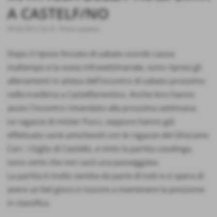
A CASTELF/NO
09-02-2012 23:14
-
Prima squadra
Dopo il riposo forzato di sabato scordo causa
maltempo e la sosta infrasettimanale, sono ripresi gli
allenamenti in attesa dell´incontro di sabato prossimo
nella trasferta a Castelfiorentino. Anche loro hanno
avuto l´incontro rimandato alla prossima settimana.
Le ragazze di mister Pucci, seppure hanno già
effettuato varie amichevoli con le ragazze del Ghizzano
Carr. I Giglio di Castello, e vinto la partita casalinga,
sono certe che non sarà una passeggiata.
La partita è molto sentita da parte di tutti e si spera di
avere un bel gioco e riuscire a mantenere la posizione
in classifica.