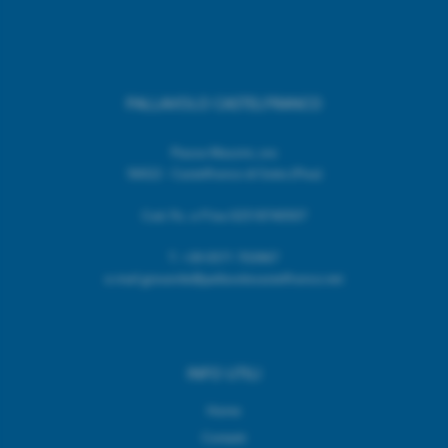
PALLAVOLO CASTELFRANCO
Piazza Mazzini, snc
56022 - Castelfranco di Sotto (Pisa)
Cod. Fic. e P.Iva 02518740507
T.
+39 0571 703967
e.mail giovanile@pallavolocastelfranco.net
INFO UTILI
Home
Contatti