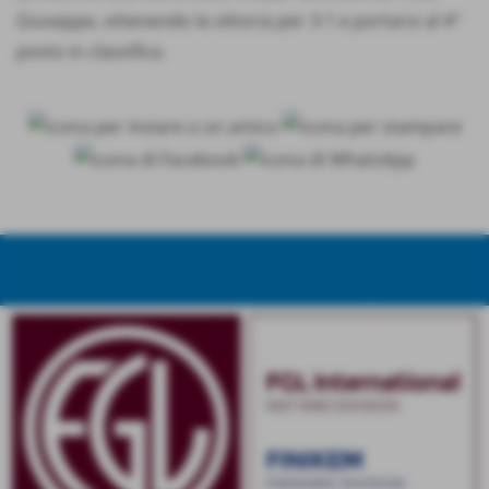
Giuseppe, ottenendo la vittoria per 3-1 e portarsi al 4°
posto in classifica.