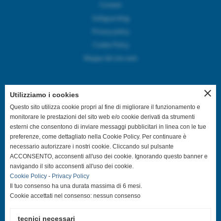
Contatti
Safeguarding
Privacy policy
Cookie Policy
Mappa del sito web
close
Utilizziamo i cookies
SEGUICI SUI CANALI SOCIAL
Questo sito utilizza cookie propri al fine di migliorare il funzionamento e
monitorare le prestazioni del sito web e/o cookie derivati da strumenti
esterni che consentono di inviare messaggi pubblicitari in linea con le tue
@asdpallavolocastelfranco
preferenze, come dettagliato nella Cookie Policy. Per continuare è
necessario autorizzare i nostri cookie. Cliccando sul pulsante
@asdpallavolocastelfranco
ACCONSENTO, acconsenti all'uso dei cookie. Ignorando questo banner e
navigando il sito acconsenti all'uso dei cookie.
Cookie Policy
-
Privacy Policy
Community Asd Pallavolo Castelfranco
Il tuo consenso ha una durata massima di 6 mesi.
Cookie accettati nel consenso: nessun consenso
@pallavolo.castelfranco
tecnici necessari