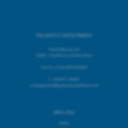
PALLAVOLO CASTELFRANCO
Piazza Mazzini, snc
56022 - Castelfranco di Sotto (Pisa)
Cod. Fic. e P.Iva 02518740507
T.
+39 0571 703967
e.mail giovanile@pallavolocastelfranco.net
INFO UTILI
Home