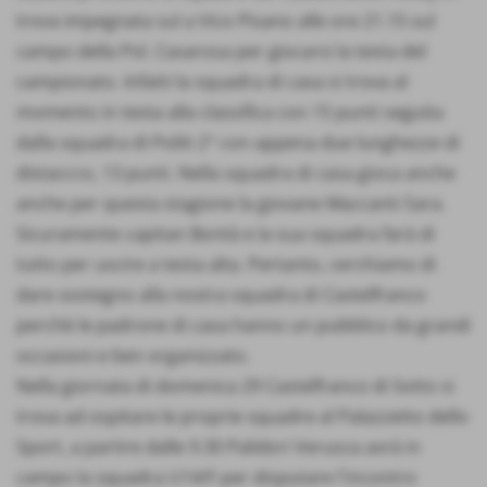
trova impegnata sul a Vico Pisano alle ore 21.15 sul
campo della Pol. Casarosa per giocarsi la testa del
campionato. Infatti la squadra di casa si trova al
momento in testa alla classifica con 15 punti seguita
dalla squadra di Politi 2° con appena due lunghezze di
distaccco, 13 punti. Nella squadra di casa gioca anche
anche per questa stagione la giovane Maccanti Sara.
Sicuramente capitan Bontà e la sua squadra farà di
tutto per uscire a testa alta. Pertanto, cerchiamo di
dare sostegno alla nostra squadra di Castelfranco
perchè le padrone di casa hanno un pubblico da grandi
occasioni e ben organizzato.
Nella giornata di domenica 29 Castelfranco di Sotto si
trova ad ospitare le proprie squadre al Palazzetto dello
Sport, a partire dalle 9.30 Palidori Verusca avrà in
campo la squadra U14/F per disputare l´incontro