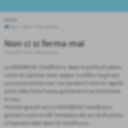
News
Home
>
News
>
Prima squadra
Non ci si ferma mai
19-04-2011 22:16
-
Prima squadra
La VIDEOMUSIC Castelfranco, dopo la partita di sabato
contro la capolista, dove, seppur sconfitta, ha giocato
una buona partita e per non perdere il ritmo le ragazze
prima della Santa Pasqua giocheranno un´amichevole
in casa.
Pertanto giovedì sera la VIDEOMUSIC Castelfranco
giocherà contro la VBC Pontedera alle ore 20,00 presso
il Palazzetto dello Sport di Castelfranco.