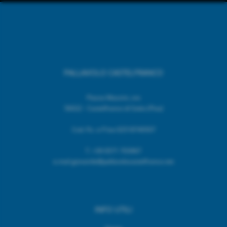
PALLAVOLO CASTELFRANCO
Piazza Mazzini, snc
56022 - Castelfranco di Sotto (Pisa)
Cod. Fic. e P.Iva 02518740507
T.
+39 0571 703967
e.mail giovanile@pallavolocastelfranco.net
INFO UTILI