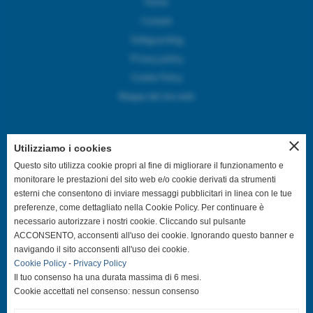
Home
Contatti
Safeguarding
Privacy policy
Cookie Policy
Mappa del sito web
close
Utilizziamo i cookies
SEGUICI SUI CANALI SOCIAL
Questo sito utilizza cookie propri al fine di migliorare il funzionamento e
monitorare le prestazioni del sito web e/o cookie derivati da strumenti
esterni che consentono di inviare messaggi pubblicitari in linea con le tue
@asdpallavolocastelfranco
preferenze, come dettagliato nella Cookie Policy. Per continuare è
necessario autorizzare i nostri cookie. Cliccando sul pulsante
@asdpallavolocastelfranco
ACCONSENTO, acconsenti all'uso dei cookie. Ignorando questo banner e
navigando il sito acconsenti all'uso dei cookie.
Cookie Policy
-
Privacy Policy
Community Asd Pallavolo Castelfranco
Il tuo consenso ha una durata massima di 6 mesi.
Cookie accettati nel consenso: nessun consenso
@pallavolo.castelfranco