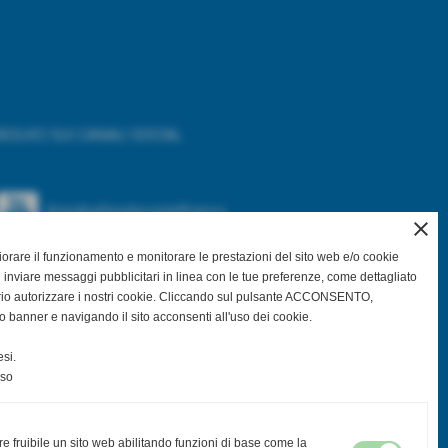
EGUICI SUI CANALI SOCIAL
@asdpallavolocastelfranco
close
gliorare il funzionamento e monitorare le prestazioni del sito web e/o cookie
@asdpallavolocastelfranco
 inviare messaggi pubblicitari in linea con le tue preferenze, come dettagliato
rio autorizzare i nostri cookie. Cliccando sul pulsante ACCONSENTO,
Community Asd Pallavolo Castelfranco
o banner e navigando il sito acconsenti all'uso dei cookie.
si.
@pallavolo.castelfranco
nso
@giovanile_castelfranco
re fruibile un sito web abilitando funzioni di base come la