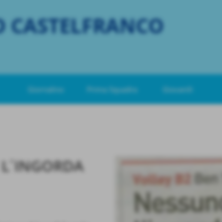
O CASTELFRANCO
Giornalino
Prima Squadra
Giovanili
 L´INGORDA