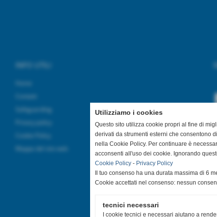
INFO UTILI
S
Home
Contatti
Safeguarding
Utilizziamo i cookies
Privacy policy
Questo sito utilizza cookie propri al fine di mi
derivati da strumenti esterni che consentono di
Cookie Policy
nella Cookie Policy. Per continuare è necessa
Mappa del sito web
acconsenti all'uso dei cookie. Ignorando quest
Cookie Policy
-
Privacy Policy
Il tuo consenso ha una durata massima di 6 me
Cookie accettati nel consenso: nessun conse
tecnici necessari
I cookie tecnici e necessari aiutano a rende