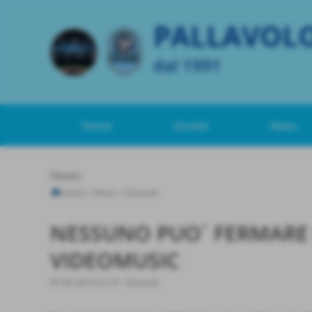
PALLAVOL
dal 1991
Home
Società
News
News
Home
>
News
>
Giovanili
NESSUNO PUO´ FERMARE
VIDEOMUSIC
07-04-2014 21:10
-
Giovanili