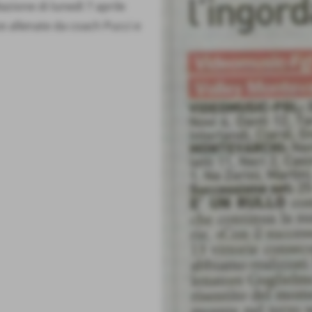
azione di lunedì 7 aprile
ze allenate da coach Pucci e