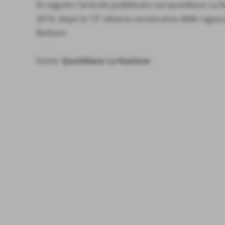
Di seguito l´articolo pubblicato sul quotdiano La N
2014, dopo la 13° vittoria consecutiva delle ragaz
Barboni
Fonte:
Quotidiano La Nazione