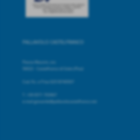
PALLAVOLO CASTELFRANCO
Piazza Mazzini, snc
56022 - Castelfranco di Sotto (Pisa)
Cod. Fic. e P.Iva 02518740507
T.
+39 0571 703967
e.mail giovanile@pallavolocastelfranco.net