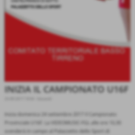
INIZIA IL CAMPIONATO U16F
23-09-2017 19:54
-
Giovanili
Inizia domenica 24 settembre 2017 il Campionato
Provinciale U16F. La VIDEOMUSIC-FGL alle ore 10,30
scenderà in campo al Palazzetto dello Sport di