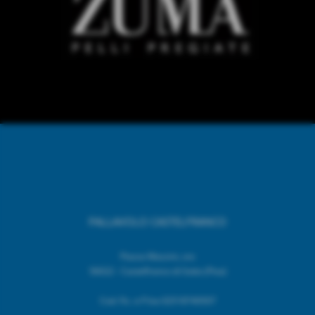
PALLAVOLO CASTELFRANCO
Piazza Mazzini, snc
56022 - Castelfranco di Sotto (Pisa)
Cod. Fic. e P.Iva 02518740507