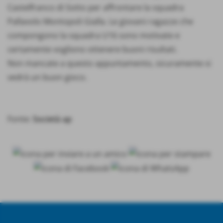
Castelfranco di Sotto per affrontare la squadra
Pallavolo Montopoli Gialla. Le giovani ragazze che
compongono la squadra U16 sono motivate e
certamente vogliono ottenere buoni risultati.
Non mancate a questo appuntamento, sicuramente si
vedrà un buon gioco.
Fonte:
Società ap