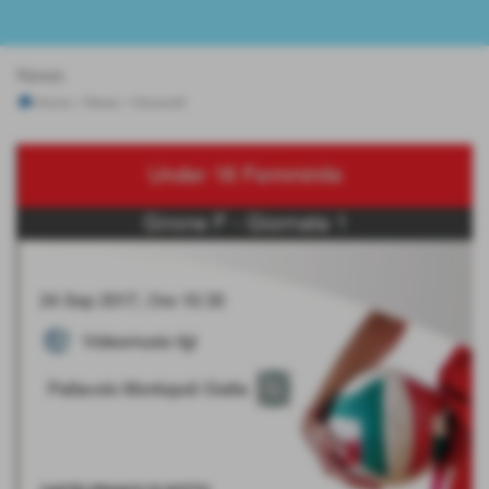
News
Home
>
News
>
Giovanili