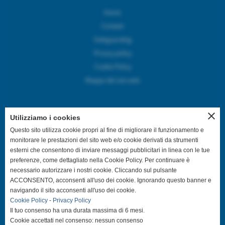
Home
Contatti
Safeguarding
Privacy policy
Cookie Policy
Mappa del sito web
close
Utilizziamo i cookies
SEGUICI SUI CANALI SOCIAL
Questo sito utilizza cookie propri al fine di migliorare il funzionamento e
monitorare le prestazioni del sito web e/o cookie derivati da strumenti
esterni che consentono di inviare messaggi pubblicitari in linea con le tue
@asdpallavolocastelfranco
preferenze, come dettagliato nella Cookie Policy. Per continuare è
necessario autorizzare i nostri cookie. Cliccando sul pulsante
@asdpallavolocastelfranco
ACCONSENTO, acconsenti all'uso dei cookie. Ignorando questo banner e
navigando il sito acconsenti all'uso dei cookie.
Cookie Policy
-
Privacy Policy
Community Asd Pallavolo Castelfranco
Il tuo consenso ha una durata massima di 6 mesi.
Cookie accettati nel consenso: nessun consenso