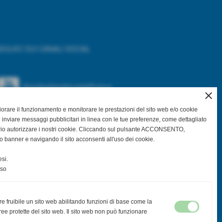
EGUICI SUI CANALI SOCIAL
@asdpallavolocastelfranco
close
gliorare il funzionamento e monitorare le prestazioni del sito web e/o cookie
@asdpallavolocastelfranco
 inviare messaggi pubblicitari in linea con le tue preferenze, come dettagliato
rio autorizzare i nostri cookie. Cliccando sul pulsante ACCONSENTO,
Community Asd Pallavolo Castelfranco
o banner e navigando il sito acconsenti all'uso dei cookie.
si.
@pallavolo.castelfranco
nso
@giovanile_castelfranco
re fruibile un sito web abilitando funzioni di base come la
ee protette del sito web. Il sito web non può funzionare