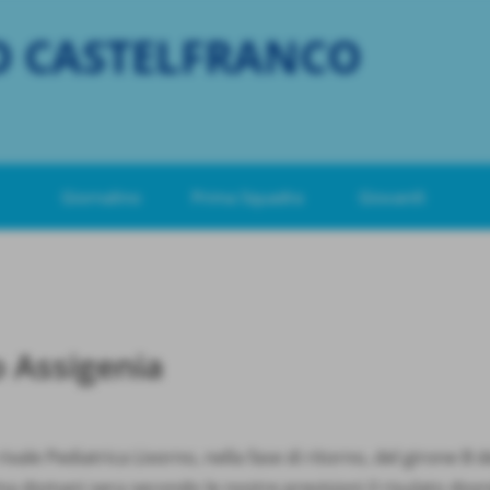
O CASTELFRANCO
Giornalino
Prima Squadra
Giovanili
o Assigenia
vale Pediatrica Livorno, nella fase di ritorno, del girone B d
, ma domani sera secondo le nostre previsioni il risulato d