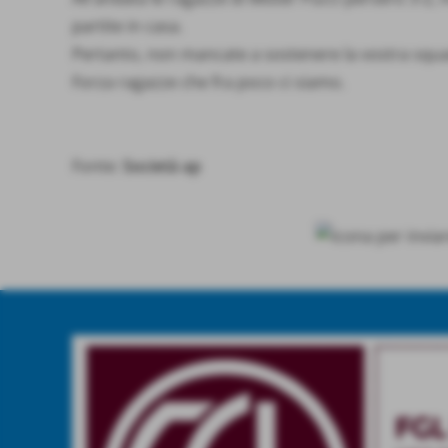
partite in casa.
Pertanto, non mancate a sostenere la vostra squad
Forza ragazze che fra poco ci siamo.
Fonte:
Società ap