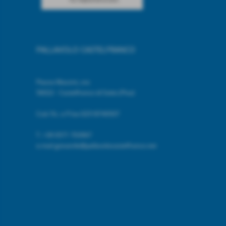
PALLAVOLO CASTELFRANCO
Piazza Mazzini, snc
56022 - Castelfranco di Sotto (Pisa)
Cod. Fic. e P.Iva 02518740507
T.
+39 0571 703967
e.mail giovanile@pallavolocastelfranco.net