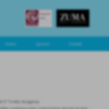
Eventi
Sponsor
Contatti
el 3° Trofeo Assigenia.
ovrebbe cambiare,visto come hanno giocato le due