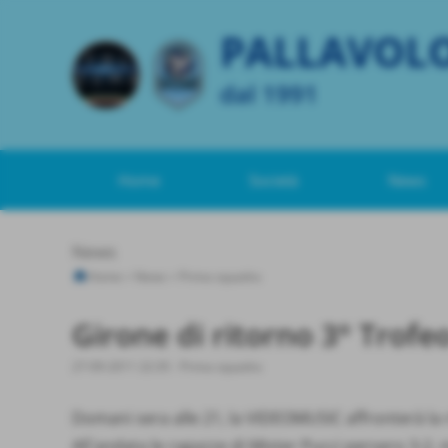
PALLAVOL
dal 1991
Home
Società
News
News
Home
>
News
>
Prima squadra
Girone di ritorno 3° Trofe
27-09-2011 22:35
-
Prima squadra
Domani sera alle 21, la VIDEOMUSIC affronterà la ri
All´andata le ragazze di Mister Pucci persero 3-2