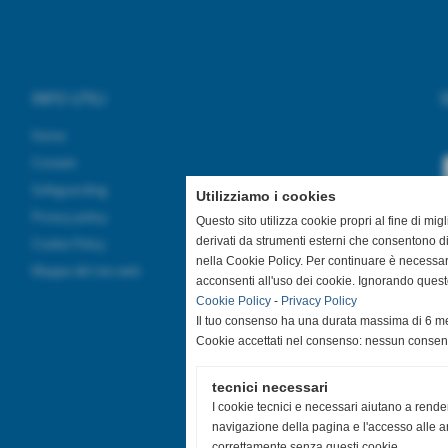
INFO UTILI
S
Home
Contatti
Safeguarding
Utilizziamo i cookies
Privacy policy
Questo sito utilizza cookie propri al fine di mi
derivati da strumenti esterni che consentono di
Cookie Policy
nella Cookie Policy. Per continuare è necessa
Mappa del sito web
acconsenti all'uso dei cookie. Ignorando quest
Cookie Policy
-
Privacy Policy
Il tuo consenso ha una durata massima di 6 me
Cookie accettati nel consenso: nessun conse
tecnici necessari
I cookie tecnici e necessari aiutano a rende
navigazione della pagina e l'accesso alle ar
correttamente senza questi cookie.