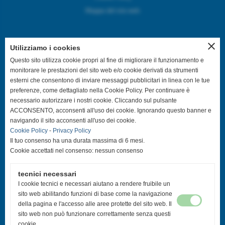
Mappa del sito web
close
Utilizziamo i cookies
SEGUICI SUI CANALI SOCIAL
Questo sito utilizza cookie propri al fine di migliorare il funzionamento e
monitorare le prestazioni del sito web e/o cookie derivati da strumenti
esterni che consentono di inviare messaggi pubblicitari in linea con le tue
@asdpallavolocastelfranco
preferenze, come dettagliato nella Cookie Policy. Per continuare è
necessario autorizzare i nostri cookie. Cliccando sul pulsante
@asdpallavolocastelfranco
ACCONSENTO, acconsenti all'uso dei cookie. Ignorando questo banner e
navigando il sito acconsenti all'uso dei cookie.
Cookie Policy
-
Privacy Policy
Community Asd Pallavolo Castelfranco
Il tuo consenso ha una durata massima di 6 mesi.
Cookie accettati nel consenso: nessun consenso
@pallavolo.castelfranco
tecnici necessari
@giovanile_castelfranco
I cookie tecnici e necessari aiutano a rendere fruibile un
sito web abilitando funzioni di base come la navigazione
della pagina e l'accesso alle aree protette del sito web. Il
sito web non può funzionare correttamente senza questi
cookie.