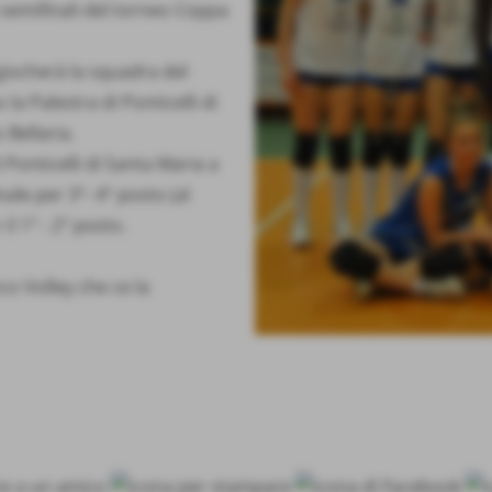
 semifinali del torneo Coppa
 giocherà la squadra del
la Palestra di Ponticelli di
 Bellaria.
 Ponticelli di Santa Maria a
ale per 3°- 4° posto (al
il 1° - 2° posto.
co Volley che ce la