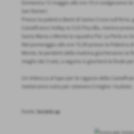
Domenica 12 maggio alle ore 10 si svolgeranno le
San Ranieri.
Presso la palestra Banti di Santa Croce sull´Arno,
Castelfranco Volley vs CUS Pisa Blu, mentre presso 
Santa Maria a Monte la squadra Pol. La Perla vs Gs
Nel pomeriggio alle ore 15,30 presso la Palestra di
Monte, le perdenti della mattina giocheranno la fin
meglio dei 3 set), a seguire si giocherà la finale per 
Un imbocca al lupo per le ragazze della Castelfran
metteranno tutta per ottenere il miglior risultato
Fonte:
Società ap