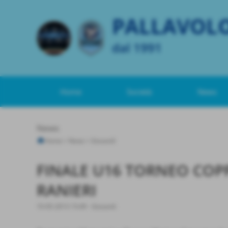
PALLAVOL
dal 1991
Home
Società
News
News
Home
>
News
>
Giovanili
FINALE U16 TORNEO COP
RANIERI
10-05-2013 15:49
-
Giovanili