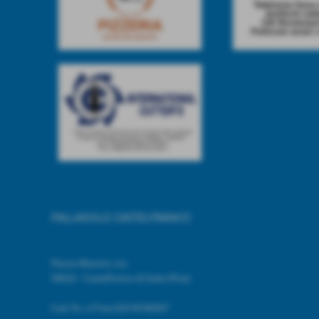
PALLAVOLO CASTELFRANCO
Piazza Mazzini, snc
56022 - Castelfranco di Sotto (Pisa)
Cod. Fic. e P.Iva 02518740507