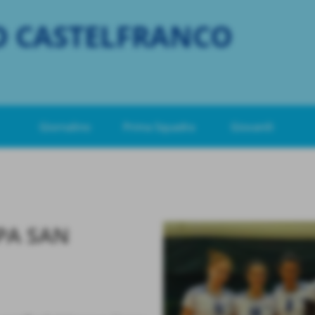
O CASTELFRANCO
Giornalino
Prima Squadra
Giovanili
PA SAN