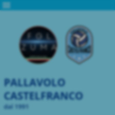
menu
PALLAVOLO
CASTELFRANCO
dal 1991