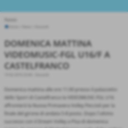
News
Home
>
News
>
Giovanili
DOMENICA MATTINA
VIDEOMUSIC-FGL U16/F A
CASTELFRANCO
19-02-2016 23:40
-
Giovanili
Domenica mattina alle ore 11.00 presso il palazzetto
dello Sport di Castelfranco la VIDEOMUSIC-FGL U16
affronterà la Nuova Primavera Volley Peccioli per la
finale del girone di andata 5-8 posto. Dopo l´ultimo
successo con il Dream Volley a Pisa di domenica