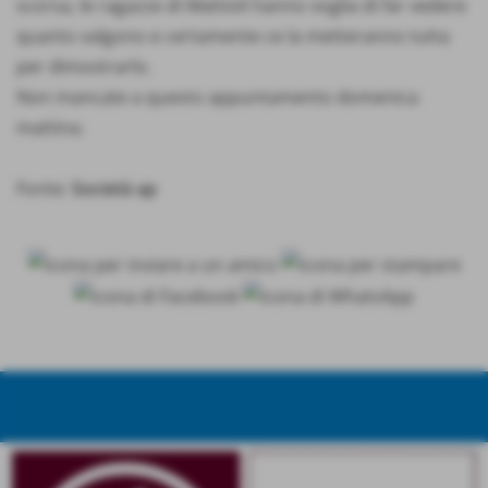
scorsa, le ragazze di Mattioli hanno voglia di far vedere
quanto valgono e certamente ce la metteranno tutta
per dimostrarlo.
Non mancate a questo appuntamento domenica
mattina.
Fonte:
Società ap