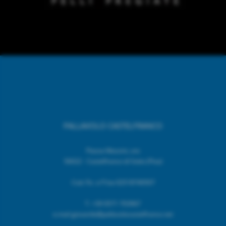
PALLAVOLO CASTELFRANCO
Piazza Mazzini, snc
56022 - Castelfranco di Sotto (Pisa)
Cod. Fic. e P.Iva 02518740507
T.
+39 0571 703967
e.mail giovanile@pallavolocastelfranco.net