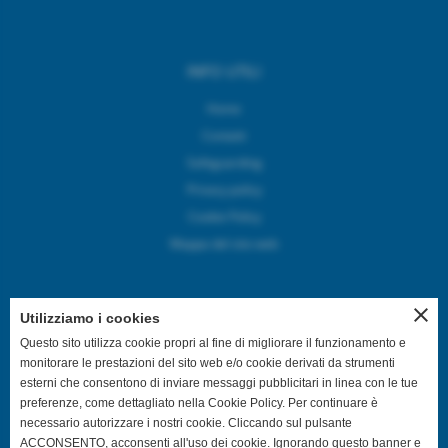
INFO UTILI
Home
Contatti
Safeguarding
Privacy policy
Cookie Policy
Mappa del sito web
close
Utilizziamo i cookies
SEGUICI SUI CANALI SOCIAL
Questo sito utilizza cookie propri al fine di migliorare il funzionamento e
monitorare le prestazioni del sito web e/o cookie derivati da strumenti
esterni che consentono di inviare messaggi pubblicitari in linea con le tue
@asdpallavolocastelfranco
preferenze, come dettagliato nella Cookie Policy. Per continuare è
necessario autorizzare i nostri cookie. Cliccando sul pulsante
@asdpallavolocastelfranco
ACCONSENTO, acconsenti all'uso dei cookie. Ignorando questo banner e