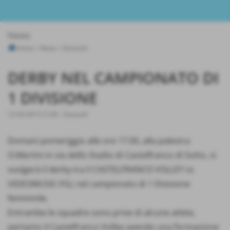
News
Home
>
News
>
Giovanili
DERBY NEL CAMPIONATO DI
1 DIVISIONE
12-04-2013 21:06
-
Giovanili
Domani pomeriggio alle ore 17.00, alla palestra
O.Martini in via dello Stadio di Castelfranco di Sotto, si
svolgerà il derby tra il CASTELFRANCO VOLLEY vs
VIDEOMUSIC-FGL nel campionato di 1 Divisione
femminile.
Entrambe le squadre sono prive di alcune atlete,
pertanto il Castelfranco Volley avendo una formazione