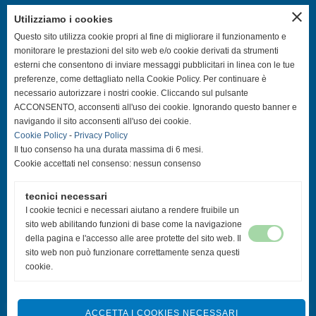
close
Utilizziamo i cookies
SEGUICI SUI CANALI SOCIAL
Questo sito utilizza cookie propri al fine di migliorare il funzionamento e
monitorare le prestazioni del sito web e/o cookie derivati da strumenti
esterni che consentono di inviare messaggi pubblicitari in linea con le tue
@asdpallavolocastelfranco
preferenze, come dettagliato nella Cookie Policy. Per continuare è
necessario autorizzare i nostri cookie. Cliccando sul pulsante
@asdpallavolocastelfranco
ACCONSENTO, acconsenti all'uso dei cookie. Ignorando questo banner e
navigando il sito acconsenti all'uso dei cookie.
Cookie Policy
-
Privacy Policy
Community Asd Pallavolo Castelfranco
Il tuo consenso ha una durata massima di 6 mesi.
Cookie accettati nel consenso: nessun consenso
@pallavolo.castelfranco
tecnici necessari
@giovanile_castelfranco
I cookie tecnici e necessari aiutano a rendere fruibile un
sito web abilitando funzioni di base come la navigazione
della pagina e l'accesso alle aree protette del sito web. Il
sito web non può funzionare correttamente senza questi
cookie.
ACCETTA I COOKIES NECESSARI