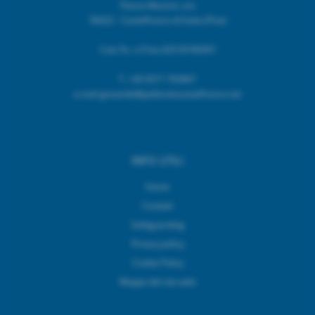
Piazza Mazzini, snc
56022 - Castelfranco di Sotto (Pisa)
Cod. Fic. e P.Iva 02518740507
T.
+39 0571 703967
e.mail giovanile@pallavolocastelfranco.net
INFO UTILI
Home
Contatti
Safeguarding
Privacy policy
Cookie Policy
Mappa del sito web