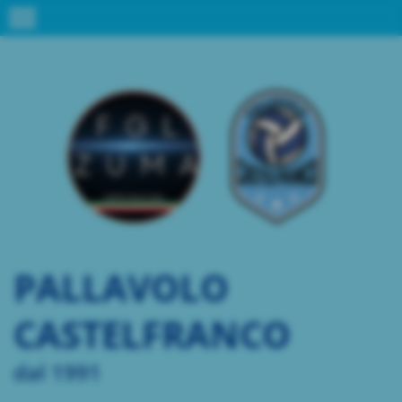
menu
PALLAVOLO
CASTELFRANCO
dal 1991