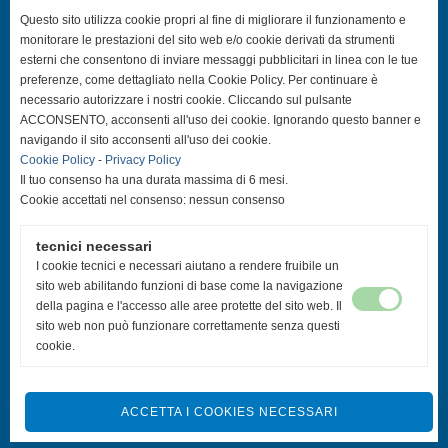
SEGUICI SUI CANALI SOCIAL
Questo sito utilizza cookie propri al fine di migliorare il funzionamento e
monitorare le prestazioni del sito web e/o cookie derivati da strumenti
esterni che consentono di inviare messaggi pubblicitari in linea con le tue
@asdpallavolocastelfranco
preferenze, come dettagliato nella Cookie Policy. Per continuare è
necessario autorizzare i nostri cookie. Cliccando sul pulsante
@asdpallavolocastelfranco
ACCONSENTO, acconsenti all'uso dei cookie. Ignorando questo banner e
navigando il sito acconsenti all'uso dei cookie.
Cookie Policy
-
Privacy Policy
Community Asd Pallavolo Castelfranco
Il tuo consenso ha una durata massima di 6 mesi.
Cookie accettati nel consenso: nessun consenso
@pallavolo.castelfranco
tecnici necessari
@giovanile_castelfranco
I cookie tecnici e necessari aiutano a rendere fruibile un
sito web abilitando funzioni di base come la navigazione
della pagina e l'accesso alle aree protette del sito web. Il
sito web non può funzionare correttamente senza questi
cookie.
ACCETTA I COOKIES NECESSARI
Realizzazione siti web www.sitoper.it