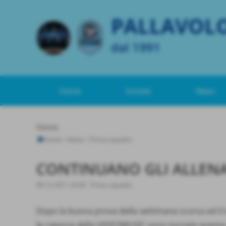
PALLAVOL
dal 1991
Home
Società
News
News
Home
>
News
>
Prima squadra
CONTINUANO GLI ALLEN
08-12-2011 23:29
-
Prima squadra
Dopo la buona prova della settimana scorsa ed il 
le ragazze della VIDEOMUSIC sono tornate questa 