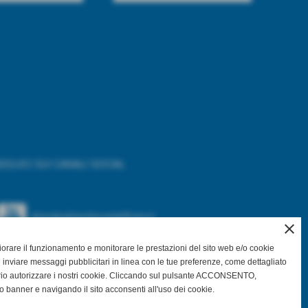
EGUICI SUI CANALI SOCIAL
@asdpallavolocastelfranco
close
gliorare il funzionamento e monitorare le prestazioni del sito web e/o cookie
@asdpallavolocastelfranco
 inviare messaggi pubblicitari in linea con le tue preferenze, come dettagliato
rio autorizzare i nostri cookie. Cliccando sul pulsante ACCONSENTO,
Community Asd Pallavolo Castelfranco
o banner e navigando il sito acconsenti all'uso dei cookie.