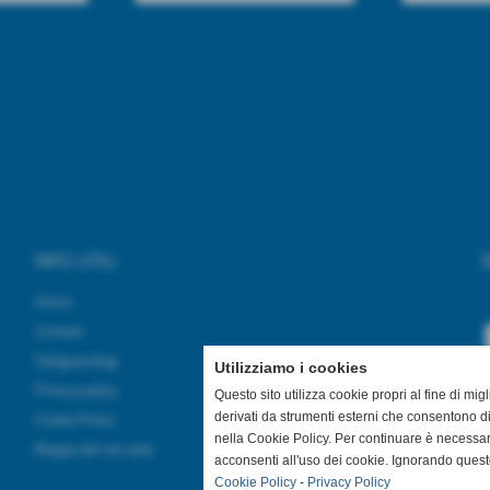
INFO UTILI
S
Home
Contatti
Safeguarding
Utilizziamo i cookies
Privacy policy
Questo sito utilizza cookie propri al fine di mi
derivati da strumenti esterni che consentono di
Cookie Policy
nella Cookie Policy. Per continuare è necessa
Mappa del sito web
acconsenti all'uso dei cookie. Ignorando quest
Cookie Policy
-
Privacy Policy