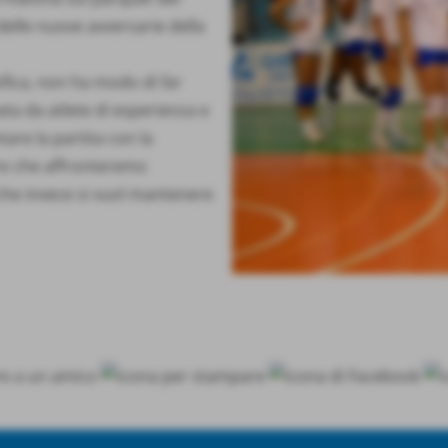
delle nuove avversarie della
ifica, non ha modo di far
ta da atlete di esperienza e
re la partita con la
e che affronteremo
 che invece si vuol mantenere