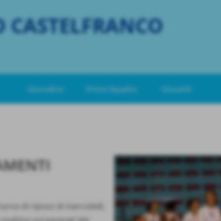
O CASTELFRANCO
Giornalino
Prima Squadra
Giovanili
AMENTI
turno di riposo di mercoledì,
mattina sul parquet del