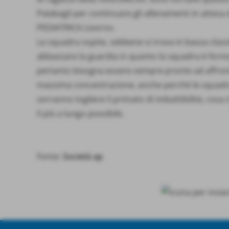
Palabagli per continuare gli allenamenti in attesa 
PEDIATRICA Livorno.
La squadra ospite, sebbene si trova in bassa class
abbassare la guardia in quanto la squadra è forma
pertanto bisogna essere sempre pronte ad affronta
massima concentrazione, anche perchè le squadr
vorranno togliere il primato di imbattibilità, cosa
il più a lungo possibile.
Fonte:
Società ap