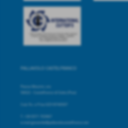
PALLAVOLO CASTELFRANCO
Piazza Mazzini, snc
56022 - Castelfranco di Sotto (Pisa)
Cod. Fic. e P.Iva 02518740507
T.
+39 0571 703967
e.mail giovanile@pallavolocastelfranco.net