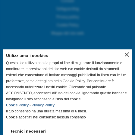
Contatti
Safeguarding
Privacy policy
Cookie Policy
Mappa del sito web
close
Utilizziamo i cookies
SEGUICI SUI CANALI SOCIAL
Questo sito utilizza cookie propri al fine di migliorare il funzionamento e
monitorare le prestazioni del sito web e/o cookie derivati da strumenti
esterni che consentono di inviare messaggi pubblicitari in linea con le tue
@asdpallavolocastelfranco
preferenze, come dettagliato nella Cookie Policy. Per continuare è
necessario autorizzare i nostri cookie. Cliccando sul pulsante
@asdpallavolocastelfranco
ACCONSENTO, acconsenti all'uso dei cookie. Ignorando questo banner e
navigando il sito acconsenti all'uso dei cookie.
Cookie Policy
-
Privacy Policy
Community Asd Pallavolo Castelfranco
Il tuo consenso ha una durata massima di 6 mesi.
Cookie accettati nel consenso: nessun consenso
@pallavolo.castelfranco
tecnici necessari