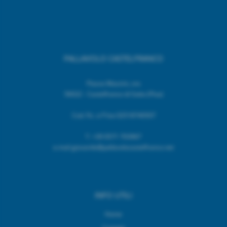
PALLAVOLO CASTELFRANCO
Piazza Mazzini, snc
56022 - Castelfranco di Sotto (Pisa)
Cod. Fic. e P.Iva 02518740507
T.
+39 0571 703967
e.mail giovanile@pallavolocastelfranco.net
INFO UTILI
Home