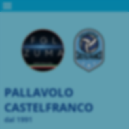
menu
PALLAVOLO
CASTELFRANCO
dal 1991