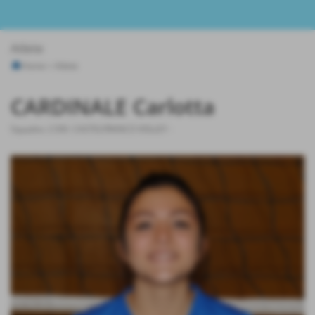
Atlete
Home
>
Atlete
CARDINALE Carlotta
Squadra:
2 DIV. CASTELFRANCO VOLLEY
-