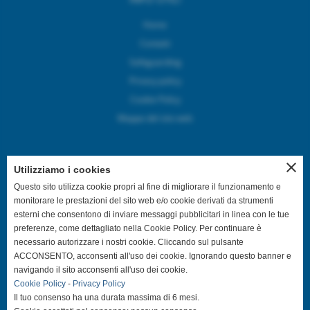
Home
Contatti
Safeguarding
Privacy policy
Cookie Policy
Mappa del sito web
close
Utilizziamo i cookies
SEGUICI SUI CANALI SOCIAL
Questo sito utilizza cookie propri al fine di migliorare il funzionamento e
monitorare le prestazioni del sito web e/o cookie derivati da strumenti
esterni che consentono di inviare messaggi pubblicitari in linea con le tue
@asdpallavolocastelfranco
preferenze, come dettagliato nella Cookie Policy. Per continuare è
necessario autorizzare i nostri cookie. Cliccando sul pulsante
@asdpallavolocastelfranco
ACCONSENTO, acconsenti all'uso dei cookie. Ignorando questo banner e
navigando il sito acconsenti all'uso dei cookie.
Cookie Policy
-
Privacy Policy
Community Asd Pallavolo Castelfranco
Il tuo consenso ha una durata massima di 6 mesi.