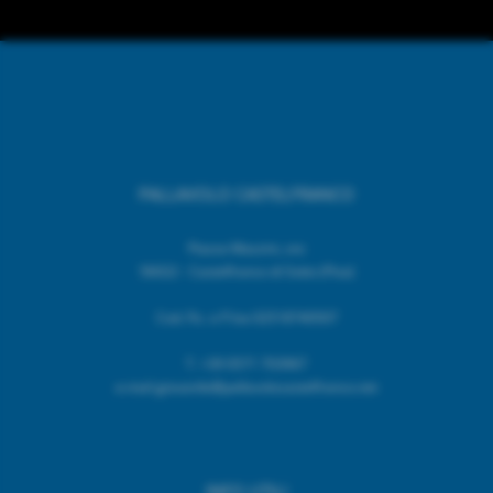
PALLAVOLO CASTELFRANCO
Piazza Mazzini, snc
56022 - Castelfranco di Sotto (Pisa)
Cod. Fic. e P.Iva 02518740507
T.
+39 0571 703967
e.mail giovanile@pallavolocastelfranco.net
INFO UTILI