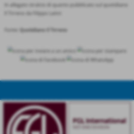
In allegato stralcio di quanto pubblicato sul quotidiano
Il Tirreno da Filippo Latini
Fonte:
Quotidiano Il Tirreno