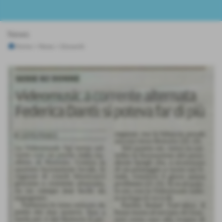
News
Home
>
News
>
Giovanili