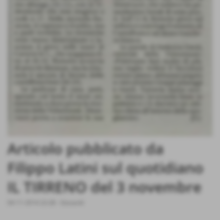
Articolo pubblicato da
Filippo Latini sul quotidiano
IL TIRRENO del 3 novembre
04-11-2014 22:28
-
Giovanili