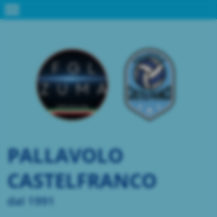
menu
PALLAVOLO
CASTELFRANCO
dal 1991