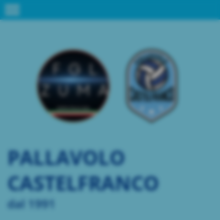
menu
PALLAVOLO
CASTELFRANCO
dal 1991