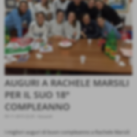
AUGURI A RACHELE MARSILI
PER IL SUO 18°
COMPLEANNO
05-11-2015 22:25
-
Giovanili
I migliori auguri di buon compleanno a Rachele Marsili