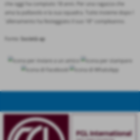
che oggi ha compiuto 18 anni. Per una ragazza che
ama la pallavolo e la sua squadra. Tutte insieme dopo l
´allenamento ha festeggiato il suo 18° compleanno.
Fonte:
Società ap