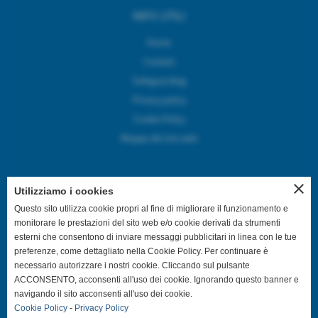
INFO UTILI
Home
Contatti
Safeguarding
Privacy policy
Cookie Policy
Mappa del sito web
close
Utilizziamo i cookies
SEGUICI SUI CANALI SOCIAL
Questo sito utilizza cookie propri al fine di migliorare il funzionamento e
monitorare le prestazioni del sito web e/o cookie derivati da strumenti
esterni che consentono di inviare messaggi pubblicitari in linea con le tue
@asdpallavolocastelfranco
preferenze, come dettagliato nella Cookie Policy. Per continuare è
necessario autorizzare i nostri cookie. Cliccando sul pulsante
@asdpallavolocastelfranco
ACCONSENTO, acconsenti all'uso dei cookie. Ignorando questo banner e
navigando il sito acconsenti all'uso dei cookie.
Cookie Policy
-
Privacy Policy
Community Asd Pallavolo Castelfranco