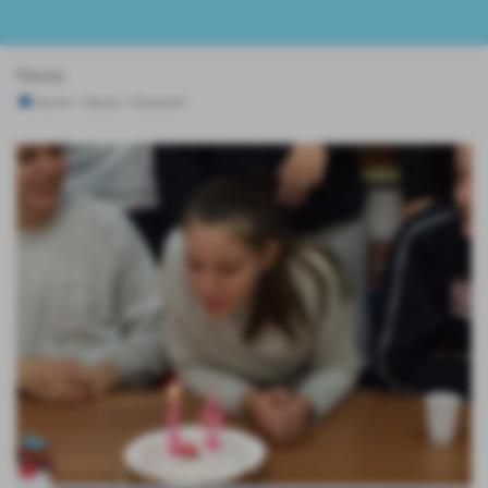
News
Home
>
News
>
Giovanili