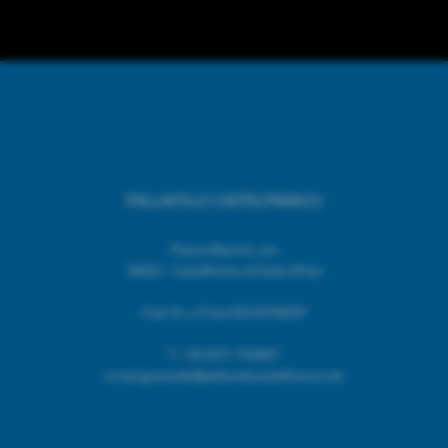
PALLAVOLO CASTELFRANCO
Piazza Mazzini, snc
56022 - Castelfranco di Sotto (Pisa)
Cod. Fic. e P.Iva 02518740507
T.
+39 0571 703967
e.mail giovanile@pallavolocastelfranco.net