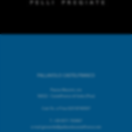
PALLAVOLO CASTELFRANCO
Piazza Mazzini, snc
56022 - Castelfranco di Sotto (Pisa)
Cod. Fic. e P.Iva 02518740507
T.
+39 0571 703967
e.mail giovanile@pallavolocastelfranco.net