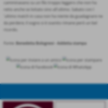
camminavano su un filo troppo leggero che non ha
retto anche se lottato sino all´ultimo. Sabato con l
´ultimo match in casa non ha niente da guadagnare ne
da perdere; il sogno si è svanito rimane però un bel
ricordo.
Fonte:
Benedetta Bolognesi - Addetta stampa