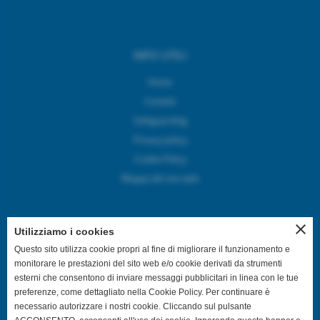
INFO UTILI
Home
Contatti
Safeguarding
Privacy policy
Cookie Policy
Mappa del sito web
close
Utilizziamo i cookies
SEGUICI SUI CANALI SOCIAL
Questo sito utilizza cookie propri al fine di migliorare il funzionamento e
monitorare le prestazioni del sito web e/o cookie derivati da strumenti
esterni che consentono di inviare messaggi pubblicitari in linea con le tue
@asdpallavolocastelfranco
preferenze, come dettagliato nella Cookie Policy. Per continuare è
necessario autorizzare i nostri cookie. Cliccando sul pulsante
@asdpallavolocastelfranco