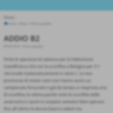
News
Home
>
News
>
Prima squadra
ADDIO B2
05-05-2010
-
Prima squadra
Finite le speranze di salvezza per la Videomusic
Castelfranco che con la sconfitta a Bologna per 3-1
retrocede matematicamente in serie C. Le neo-
promosse di mister Lami non hanno avuto un
campionato fortunato e già da tempo si respirava aria
di sconfitta; le ultime partite vinte le sconfitte delle
avversarie e i punti in sospeso avevano fatto sperare
fino all´ultimo le donne bianco-celesti ma