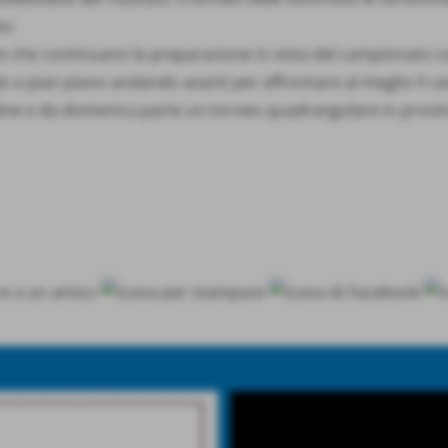
to.
 che continuano la preparazione in vista del campionato con
e pian piano andando avanti per affrontare al meglio il cam
Figline e da domenica parte un torneo quadrangolare in prov