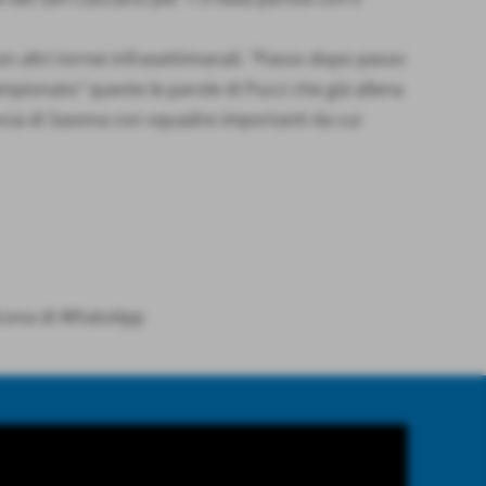
 altri tornei infrasettimanali. "Passo dopo passo
pionato" queste le parole di Pucci che già allena
incia di Savona con squadre importanti da cui