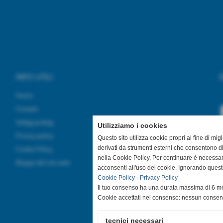
INFO UTILI
S
Home
Contatti
Safeguarding
Utilizziamo i cookies
Privacy policy
Questo sito utilizza cookie propri al fine di mi
derivati da strumenti esterni che consentono di
Cookie Policy
nella Cookie Policy. Per continuare è necessa
Mappa del sito web
acconsenti all'uso dei cookie. Ignorando quest
Cookie Policy
-
Privacy Policy
Il tuo consenso ha una durata massima di 6 me
Cookie accettati nel consenso: nessun conse
tecnici necessari