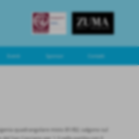
Eventi
Sponsor
Contatti
ssigenia quadrangolare misto B1/B2; salgono sul
e del San Casciano per 1-3 nella partita con il