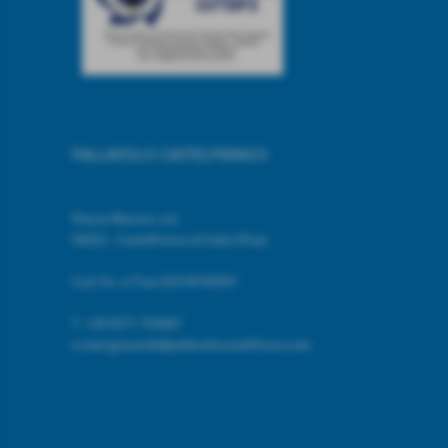
PALLAVOLO CASTELFRANCO
Piazza Mazzini, snc
56022 - Castelfranco di Sotto (Pisa)
Cod. Fic. e P.Iva 02518740507
T.
+39 0571 703967
e.mail giovanile@pallavolocastelfranco.net