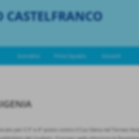
O CASTELFRANCO
Giornalino
Prima Squadra
Giovanili
IGENIA
ocato per il 3° e 4° posto contro il Cus Siena nel Torneo A
ddisfatte del risultato. Il torneo vede vittoriose le fiorentin