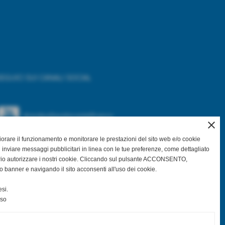
EGUICI SUI CANALI SOCIAL
@asdpallavolocastelfranco
close
gliorare il funzionamento e monitorare le prestazioni del sito web e/o cookie
@asdpallavolocastelfranco
 inviare messaggi pubblicitari in linea con le tue preferenze, come dettagliato
rio autorizzare i nostri cookie. Cliccando sul pulsante ACCONSENTO,
Community Asd Pallavolo Castelfranco
o banner e navigando il sito acconsenti all'uso dei cookie.
si.
@pallavolo.castelfranco
nso
@giovanile_castelfranco