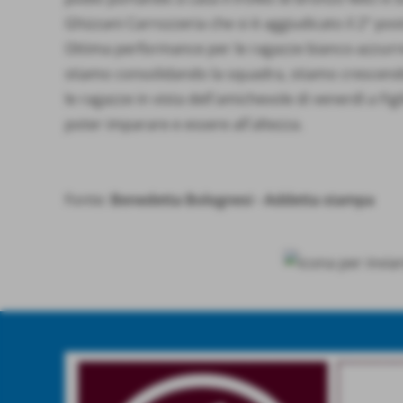
Ghizzani Carrozzeria che si è aggiudicato il 2° pos
Ottima performance per le ragazze bianco-azzurre
stiamo consolidando la squadra, stiamo crescendo 
le ragazze in vista dell´amichevole di venerdì a 
poter imparare e essere all´altezza.
Fonte:
Benedetta Bolognesi - Addetta stampa