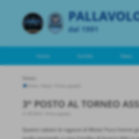
PALLAVOL
dal 1991
Home
Società
News
News
Home
>
News
>
Prima squadra
3° POSTO AL TORNEO ASS
21-09-2010
-
Prima squadra
Questo sabato le ragazze di Mister Pucci hanno gi
podio portando a casa il trofeo di bronzo felici e so